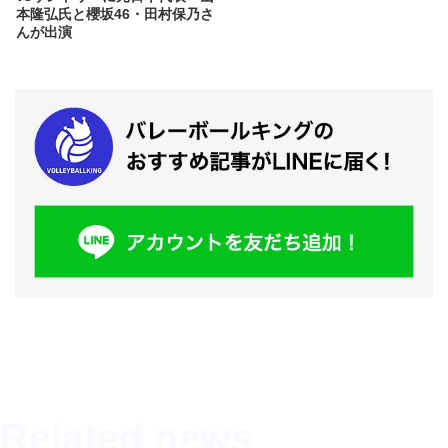
本隆弘氏と櫻坂46・田村保乃さ
んが出演