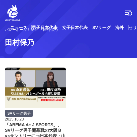
コ
ン
テ
ン
ツ
ニュース
男子日本代表
女子日本代表
SVリーグ
海外
セリ
バレーボールキング
田村保乃
へ
ス
田村保乃
キ
ッ
プ
SVリーグ男子
2025.10.23
「ABEMA de J SPORTS」、
SVリーグ男子開幕戦の大阪Ｂ
vsサントリーに元日本代表・山