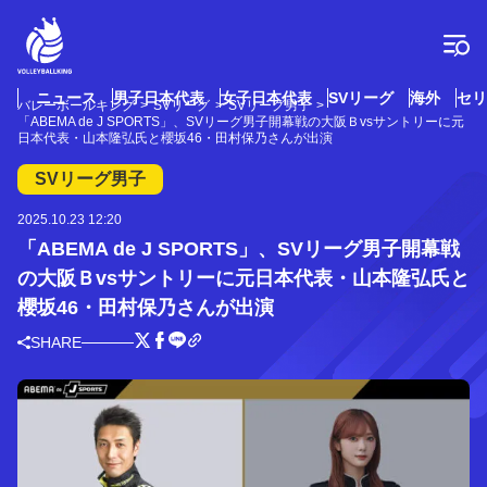
コ
ン
テ
ン
ツ
ニュース
男子日本代表
女子日本代表
SVリーグ
海外
セリ
バレーボールキング
SVリーグ
SVリーグ男子
へ
「ABEMA de J SPORTS」、SVリーグ男子開幕戦の大阪Ｂvsサントリーに元
ス
日本代表・山本隆弘氏と櫻坂46・田村保乃さんが出演
キ
SVリーグ男子
ッ
プ
2025.10.23 12:20
「ABEMA de J SPORTS」、SVリーグ男子開幕戦
の大阪Ｂvsサントリーに元日本代表・山本隆弘氏と
櫻坂46・田村保乃さんが出演
SHARE