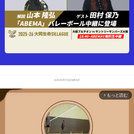
ADVERTISEMENT
もっと読む
arrow_forward_ios