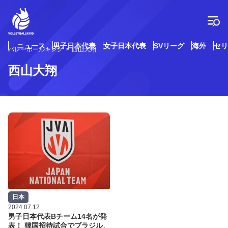
コ
ン
テ
ン
ツ
ニュース
男子日本代表
女子日本代表
SVリーグ
海外
セリ
バレーボールキング
西山大翔
へ
ス
西山大翔
キ
ッ
プ
日本
2024.07.12
男子日本代表Bチーム14名が発
表！ 韓国招待試合でブラジル、