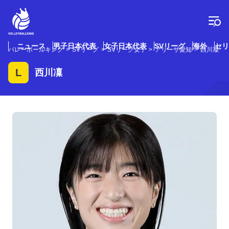
コ
ン
テ
ン
ツ
ニュース
男子日本代表
女子日本代表
SVリーグ
海外
セリ
バレーボールキング
SVリーグ
SVリーグ女子
アリーザ愛知
西川凜
へ
ス
L
西川凜
キ
ッ
プ