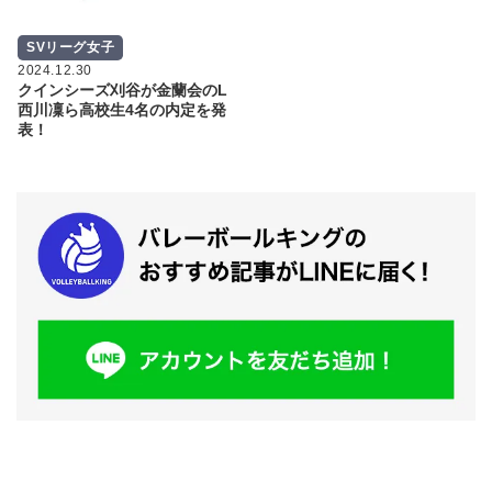
SVリーグ女子
2024.12.30
クインシーズ刈谷が金蘭会のL
西川凜ら高校生4名の内定を発
表！