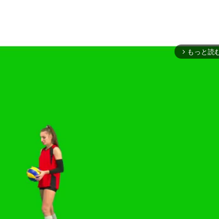
もっと読
arrow_forward_ios