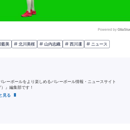
Powered by 
GliaStu
田藍美
北川美桜
山内志織
西川凜
ニュース
Unmute
バレーボールをより楽しめるバレーボール情報・ニュースサイト
ング）』編集部です！
っと見る