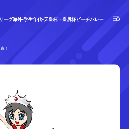
Vリーグ
海外
学生年代
天皇杯・皇后杯
ビーチバレー
発表！