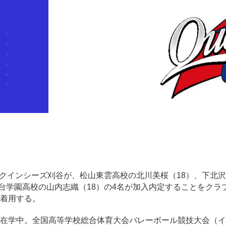
子）のクインシーズ刈谷が、松山東雲高校の北川美桜（18）、下北
駿台学園高校の山内志織（18）の4名が加入内定することをクラ
を着用する。
在学中。全国高等学校総合体育大会バレーボール競技大会（イ