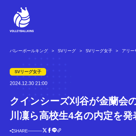
コ
ン
テ
ン
ツ
へ
ス
キ
バレーボールキング
SVリーグ
SVリーグ女子
アリー
ッ
プ
SVリーグ女子
2024.12.30 21:00
クインシーズ刈谷が金蘭会の
川凜ら高校生4名の内定を発
SHARE