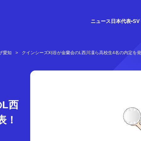
ニュース
日本代表
S
ザ愛知
クインシーズ刈谷が金蘭会のL西川凜ら高校生4名の内定を
L西
表！