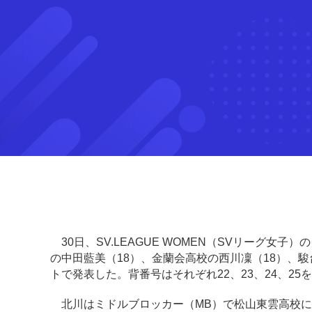
30日、SV.LEAGUE WOMEN（SVリーグ女
の中田藍美（18）、金蘭会高校の西川凜（18）、
トで発表した。背番号はそれぞれ22、23、24、25
北川はミドルブロッカー（MB）で松山東雲高校に