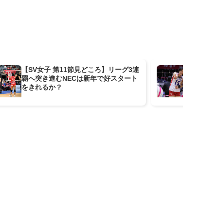
【SV女子 第11節見どころ】リーグ3連
【
覇へ突き進むNECは新年で好スタート
節
をきれるか？
が埼
げた
【第