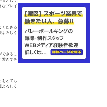
一員として
うなプレイ
てくださる
援よろしく
ができるこ
と繋ぎでチ
とをとても
援よろしく