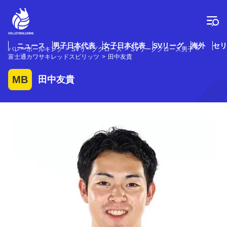
コ
ン
テ
ン
ツ
ニュース
男子日本代表
女子日本代表
SVリーグ
海外
セリ
バレーボールキング
SVリーググロース
SVリーググロース男子
へ
富士通カワサキレッドスピリッツ
田中友貴
ス
キ
MB
田中友貴
ッ
プ