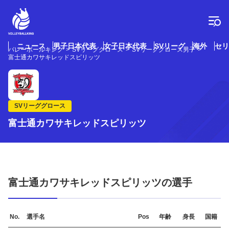
コ
ン
テ
ン
ツ
ニュース
男子日本代表
女子日本代表
SVリーグ
海外
セリ
バレーボールキング
SVリーググロース
SVリーググロース男子
へ
富士通カワサキレッドスピリッツ
ス
キ
ッ
プ
SVリーググロース
富士通カワサキレッドスピリッツ
富士通カワサキレッドスピリッツの選手
No.
選手名
Pos
年齢
身長
国籍