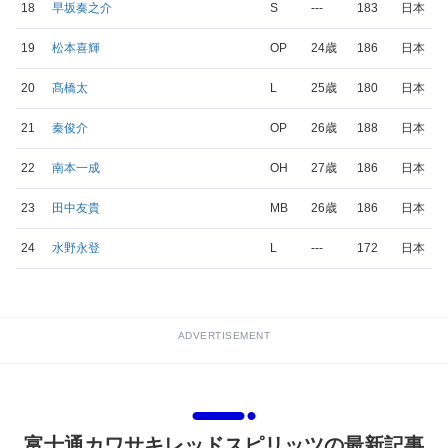
18
早坂奏之介
S
---
183
日本
19
松本喜輝
OP
24歳
186
日本
20
髙橋太
L
25歳
180
日本
21
秦俊介
OP
26歳
188
日本
22
南本一成
OH
27歳
186
日本
23
田中友貴
MB
26歳
186
日本
24
水野永登
L
---
172
日本
ADVERTISEMENT
富士通カワサキレッドスピリッツの最新記事