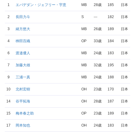
1
エバデダン・ジェフリー・宇意
MB
28歳
185
日本
2
長田力斗
S
---
182
日本
3
緒方悠大
MB
26歳
189
日本
4
栁田百織
OP
33歳
184
日本
6
渡邉優人
MB
24歳
183
日本
7
加藤大雄
MB
32歳
195
日本
9
三浦一真
MB
24歳
188
日本
10
北村宏樹
OH
23歳
170
日本
14
谷平拓海
OH
28歳
187
日本
15
梅本春之助
OP
23歳
189
日本
17
岡本知也
OH
24歳
183
日本