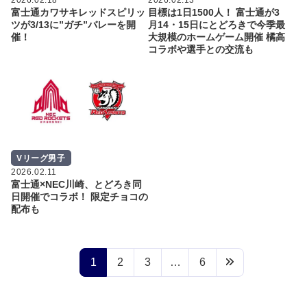
富士通カワサキレッドスピリッ
目標は1日1500人！ 富士通が3
ツが3/13に”ガチ”バレーを開
月14・15日にとどろきで今季最
催！
大規模のホームゲーム開催 橘高
コラボや選手との交流も
Vリーグ男子
2026.02.11
富士通×NEC川崎、とどろき同
日開催でコラボ！ 限定チョコの
配布も
1
2
3
…
6