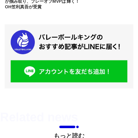
が掴み取り、プレーオフMVPは
輝く！
OH笠利真吾が受賞
もっと読む