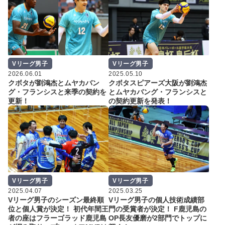
Vリーグ男子
Vリーグ男子
2026.06.01
2025.05.10
クボタが劉鴻杰とムヤカバン
クボタスピアーズ大阪が劉鴻杰
グ・フランシスと来季の契約を
とムヤカバング・フランシスと
更新！
の契約更新を発表！
Vリーグ男子
Vリーグ男子
2025.04.07
2025.03.25
Vリーグ男子のシーズン最終順
Vリーグ男子の個人技術成績部
位と個人賞が決定！ 初代年間王
門の受賞者が決定！ F鹿児島の
者の座はフラーゴラッド鹿児島
OP長友優磨が2部門でトップに