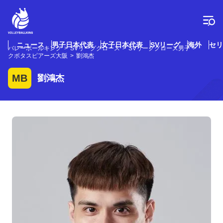
コ
ン
テ
ン
ツ
ニュース
男子日本代表
女子日本代表
SVリーグ
海外
セリ
バレーボールキング
SVリーググロース
SVリーググロース男子
へ
クボタスピアーズ大阪
劉鴻杰
ス
キ
MB
劉鴻杰
ッ
プ