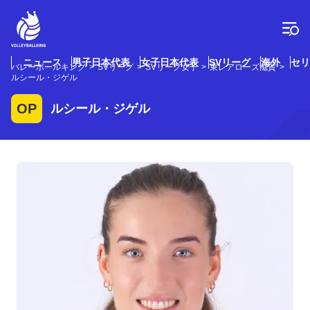
コ
ン
テ
ン
ツ
ニュース
男子日本代表
女子日本代表
SVリーグ
海外
セリ
バレーボールキング
SVリーグ
SVリーグ女子
東レアローズ滋賀
へ
ルシール・ジゲル
ス
キ
OP
ルシール・ジゲル
ッ
プ