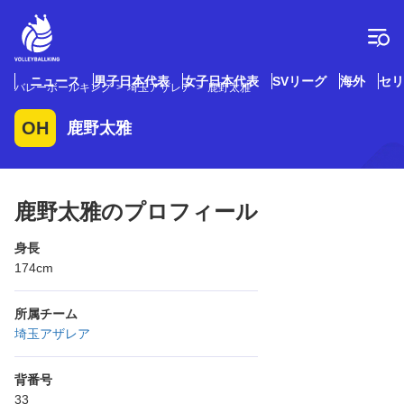
コ
ン
テ
ン
ツ
ニュース
男子日本代表
女子日本代表
SVリーグ
海外
セリ
バレーボールキング
埼玉アザレア
鹿野太雅
へ
ス
OH
鹿野太雅
キ
ッ
プ
鹿野太雅のプロフィール
身長
174cm
所属チーム
埼玉アザレア
背番号
33