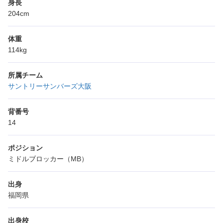
身長
204cm
体重
114kg
所属チーム
サントリーサンバーズ大阪
背番号
14
ポジション
ミドルブロッカー（MB）
出身
福岡県
出身校