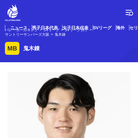
コ
ン
テ
ン
ツ
ニュース
男子日本代表
女子日本代表
SVリーグ
海外
セリ
バレーボールキング
SVリーグ
SVリーグ男子
へ
サントリーサンバーズ大阪
鬼木錬
ス
キ
MB
鬼木錬
ッ
プ