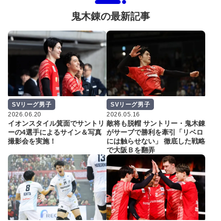
鬼木錬の最新記事
SVリーグ男子
SVリーグ男子
2026.06.20
2026.05.16
イオンスタイル箕面でサントリ
敵将も脱帽 サントリー・鬼木錬
ーの4選手によるサイン＆写真
がサーブで勝利を牽引「リベロ
撮影会を実施！
には触らせない」 徹底した戦略
で大阪Ｂを翻弄