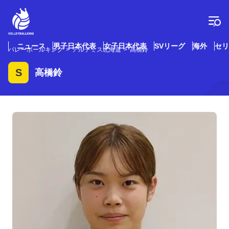
コ
ン
テ
ン
ツ
ニュース
男子日本代表
女子日本代表
SVリーグ
海外
セリ
バレーボールキング
アルテミス北海道
高橋鈴
へ
ス
S
高橋鈴
キ
ッ
プ