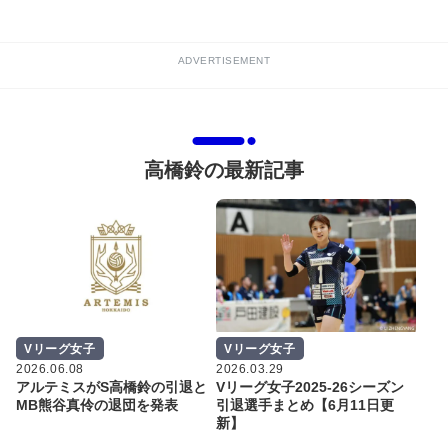
ADVERTISEMENT
高橋鈴の最新記事
Vリーグ女子
Vリーグ女子
2026.06.08
2026.03.29
アルテミスがS高橋鈴の引退と
Vリーグ女子2025-26シーズン
MB熊谷真伶の退団を発表
引退選手まとめ【6月11日更
新】