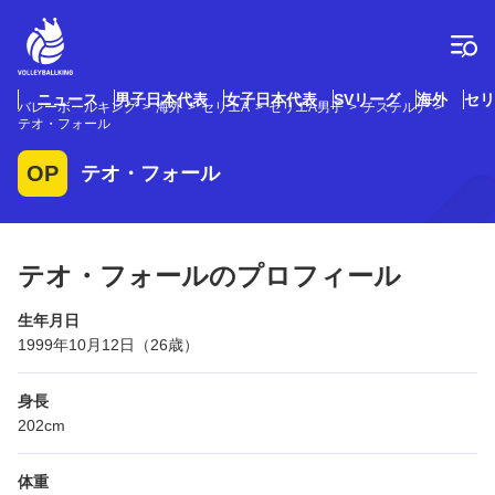
コ
ン
テ
ン
ツ
ニュース
男子日本代表
女子日本代表
SVリーグ
海外
セリ
バレーボールキング
海外
セリエA
セリエA男子
チステルナ
へ
テオ・フォール
ス
キ
OP
テオ・フォール
ッ
プ
テオ・フォールのプロフィール
生年月日
1999年10月12日（26歳）
身長
202cm
体重