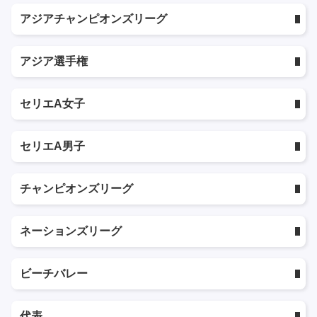
アジアチャンピオンズリーグ
アジア選手権
セリエA女子
セリエA男子
チャンピオンズリーグ
ネーションズリーグ
ビーチバレー
代表