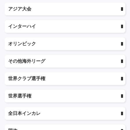
アジア大会
インターハイ
オリンピック
その他海外リーグ
世界クラブ選手権
世界選手権
全日本インカレ