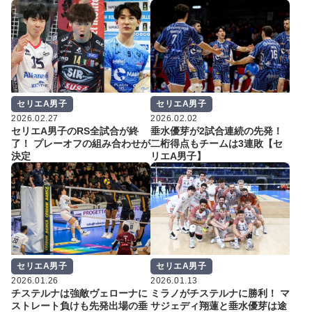
セリエA男子
セリエA男子
2026.02.27
2026.02.02
セリエA男子のRS全試合が終
垂水優芽が2試合連続の先発！
了！ プレーオフの組み合わせが
二桁得点もチームは3連敗【セ
決定
リエA男子】
セリエA男子
セリエA男子
2026.01.26
2026.01.13
チステルナは強敵ヴェローナに
ミラノがチステルナに勝利！ マ
ストレート負けも先発出場の垂
サジェディ翔蓮と垂水優芽は途