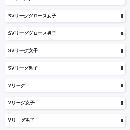
SVリーググロース女子
SVリーググロース男子
SVリーグ女子
SVリーグ男子
Vリーグ
Vリーグ女子
Vリーグ男子