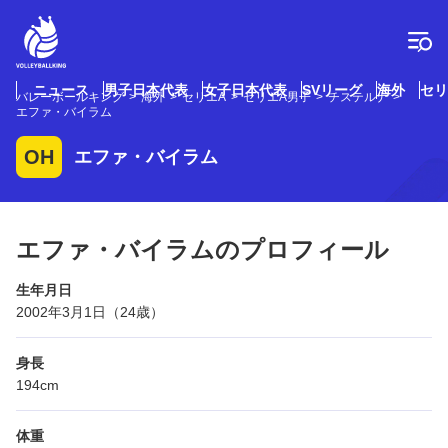
コ
ン
テ
ン
ツ
ニュース
男子日本代表
女子日本代表
SVリーグ
海外
セリ
バレーボールキング
海外
セリエA
セリエA男子
チステルナ
へ
エファ・バイラム
ス
キ
OH
エファ・バイラム
ッ
プ
エファ・バイラムのプロフィール
生年月日
2002年3月1日（24歳）
身長
194cm
体重