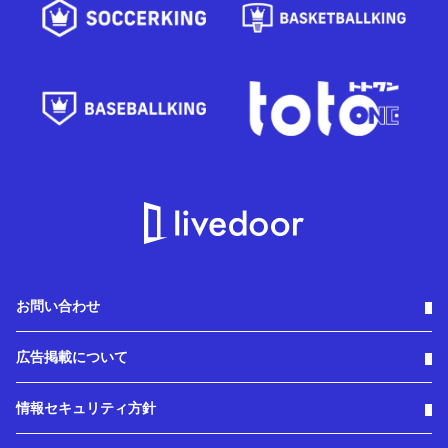
お問い合わせ
広告掲載について
情報セキュリティ方針