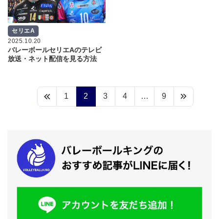
セリエA
2025.10.20
バレーボールセリエAのテレビ
放送・ネット配信を見る方法
1
2
3
4
…
9