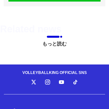
もっと読む
VOLLEYBALLKING OFFICIAL SNS