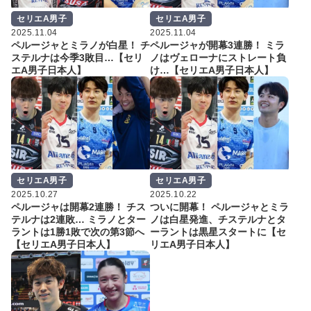
セリエA男子
セリエA男子
2025.11.04
2025.11.04
ペルージャとミラノが白星！ チ
ペルージャが開幕3連勝！ ミラ
ステルナは今季3敗目…【セリ
ノはヴェローナにストレート負
エA男子日本人】
け…【セリエA男子日本人】
セリエA男子
セリエA男子
2025.10.27
2025.10.22
ペルージャは開幕2連勝！ チス
ついに開幕！ ペルージャとミラ
テルナは2連敗… ミラノとター
ノは白星発進、チステルナとタ
ラントは1勝1敗で次の第3節へ
ーラントは黒星スタートに【セ
【セリエA男子日本人】
リエA男子日本人】