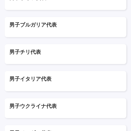
男子ブルガリア代表
男子チリ代表
男子イタリア代表
男子ウクライナ代表