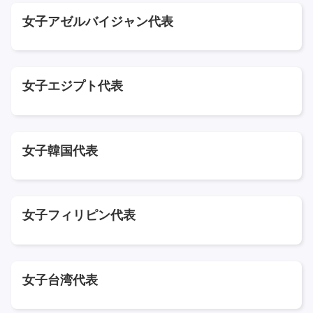
女子アゼルバイジャン代表
女子エジプト代表
女子韓国代表
女子フィリピン代表
女子台湾代表