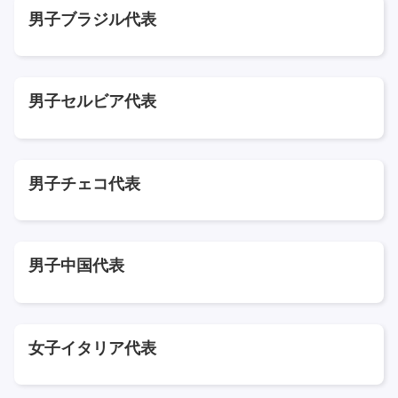
男子ブラジル代表
男子セルビア代表
男子チェコ代表
男子中国代表
女子イタリア代表