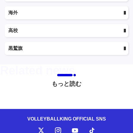
海外
高校
黒鷲旗
もっと読む
VOLLEYBALLKING OFFICIAL SNS