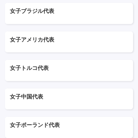
女子ブラジル代表
女子アメリカ代表
女子トルコ代表
女子中国代表
女子ポーランド代表