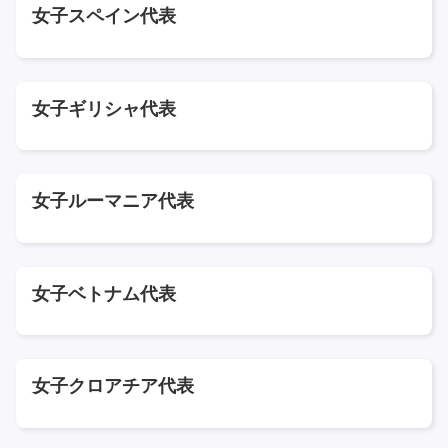
女子スペイン代表
女子ギリシャ代表
女子ルーマニア代表
女子ベトナム代表
女子クロアチア代表