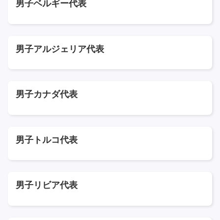
男子ベルギー代表
男子アルジェリア代表
男子カナダ代表
男子トルコ代表
男子リビア代表