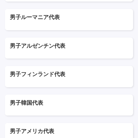
男子ルーマニア代表
男子アルゼンチン代表
男子フィンランド代表
男子韓国代表
男子アメリカ代表