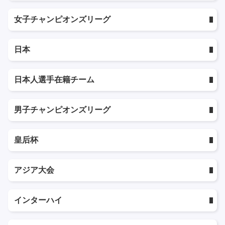
女子チャンピオンズリーグ
日本
日本人選手在籍チーム
男子チャンピオンズリーグ
皇后杯
アジア大会
インターハイ