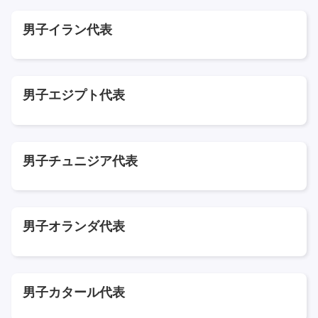
男子イラン代表
男子エジプト代表
男子チュニジア代表
男子オランダ代表
男子カタール代表