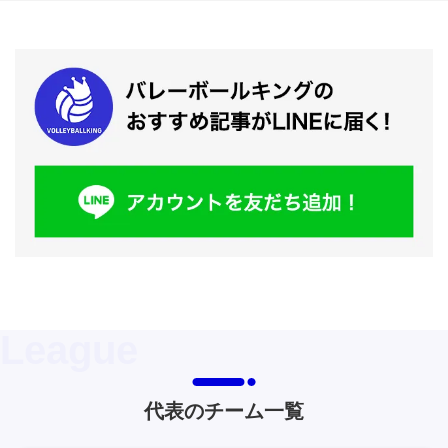
代表のチーム一覧