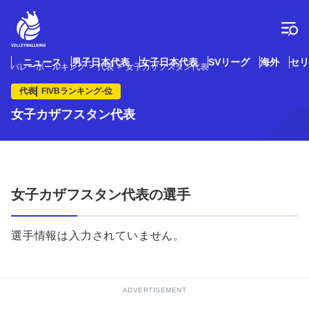
コ
ン
テ
ン
ツ
ニュース
男子日本代表
女子日本代表
SVリーグ
海外
セリ
バレーボールキング
代表
女子カザフスタン代表
へ
ス
代表
FIVBランキング
-位
キ
女子カザフスタン代表
ッ
プ
女子カザフスタン代表の選手
選手情報は入力されていません。
ADVERTISEMENT