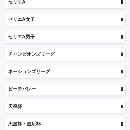
セリエA
セリエA女子
セリエA男子
チャンピオンズリーグ
ネーションズリーグ
ビーチバレー
天皇杯
天皇杯・皇后杯