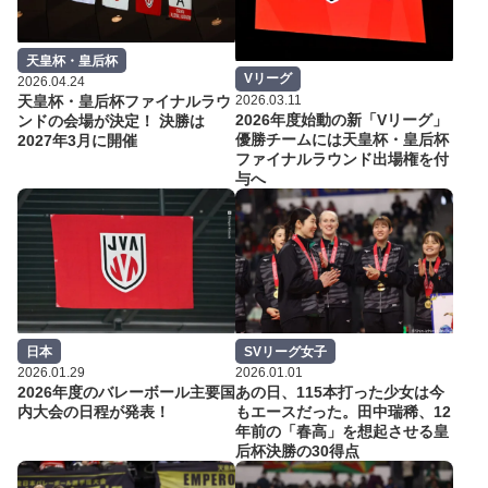
天皇杯・皇后杯
Vリーグ
2026.04.24
2026.03.11
天皇杯・皇后杯ファイナルラウ
2026年度始動の新「Vリーグ」
ンドの会場が決定！ 決勝は
優勝チームには天皇杯・皇后杯
2027年3月に開催
ファイナルラウンド出場権を付
与へ
日本
SVリーグ女子
2026.01.29
2026.01.01
2026年度のバレーボール主要国
あの日、115本打った少女は今
内大会の日程が発表！
もエースだった。田中瑞稀、12
年前の「春高」を想起させる皇
后杯決勝の30得点