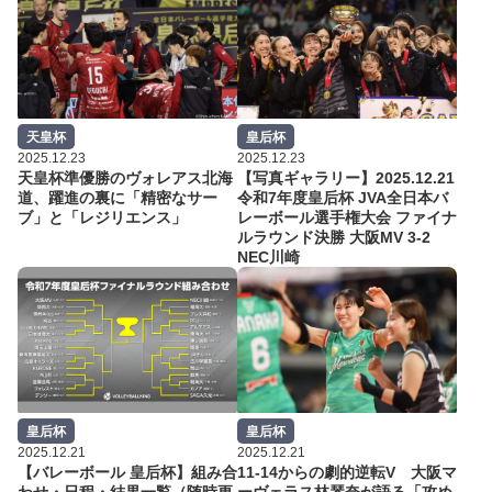
天皇杯
皇后杯
2025.12.23
2025.12.23
天皇杯準優勝のヴォレアス北海
【写真ギャラリー】2025.12.21
道、躍進の裏に「精密なサー
令和7年度皇后杯 JVA全日本バ
ブ」と「レジリエンス」
レーボール選手権大会 ファイナ
ルラウンド決勝 大阪MV 3-2
NEC川崎
皇后杯
皇后杯
2025.12.21
2025.12.21
【バレーボール 皇后杯】組み合
11-14からの劇的逆転V 大阪マ