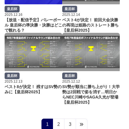
皇后杯
皇后杯
2025.12.16
2025.12.14
【放送・配信予定】バレーボー
ベスト4が決定！ 前回大会決勝
ル 皇后杯の準決勝・決勝はどこ
の再現は姫路のストレート勝ち
で観れる？
【皇后杯2025】
皇后杯
皇后杯
2025.12.13
2025.12.12
ベスト8が決定！ 残すはSV勢の
SV勢が順当に勝ち上がり！大学
みに【皇后杯2025】
勢は2回戦で姿を消す…明日か
らNEC川崎やSAGA久光が登場
【皇后杯2025】
1
2
3