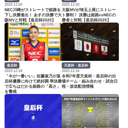
2025.12.20
2025.12.20
NEC川崎がストレートで姫路を
大阪MVが埼玉上尾にストレー
下し決勝進出！ あすの決勝で大
ト勝利！ 決勝は姫路vsNECの
阪MVと対戦【皇后杯2025】
勝者と対戦【皇后杯2025】
皇后杯
天皇杯・皇后杯
2025.12.19
2025.12.16
「今が一番いい」佐藤淑乃が皇
令和7年度天皇杯・皇后杯の出
后杯優勝に向けて絶好調 準決勝
場チーム・組み合わせ・試合日
で立ちはだかる姫路の「高さ」
程・放送配信情報
を警戒