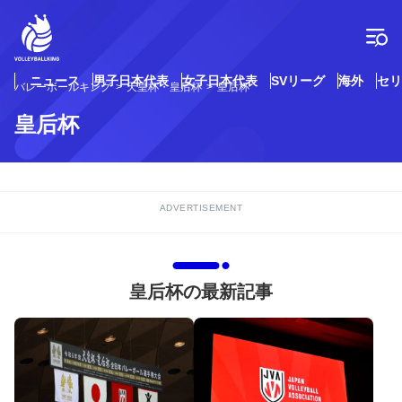
コ
ン
テ
ン
ツ
ニュース
男子日本代表
女子日本代表
SVリーグ
海外
セリ
バレーボールキング
天皇杯・皇后杯
皇后杯
へ
ス
皇后杯
キ
ッ
プ
ADVERTISEMENT
皇后杯の最新記事