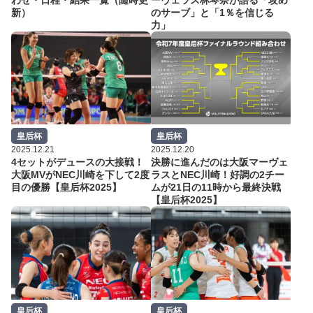
わせ・日程・結果一覧（随時更
ーヴェラス林琴奈が語る「攻め
新）
のサーブ」と「1％を信じる
力」
皇后杯
皇后杯
2025.12.21
2025.12.20
4セットがデュースの大接戦！
決勝に進んだのは大阪マーヴェ
大阪MVがNEC川崎を下して2度
ラスとNEC川崎！好調の2チー
目の優勝【皇后杯2025】
ムが21日の11時から最終決戦
【皇后杯2025】
皇后杯
皇后杯