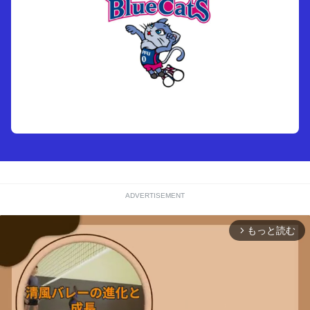
ADVERTISEMENT
もっと読む
arrow_forward_ios