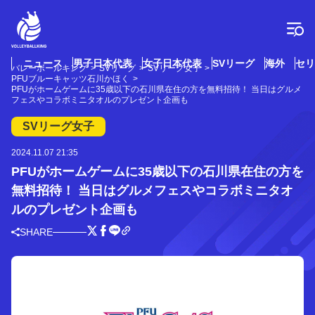
コ
ン
テ
ン
ツ
ニュース
男子日本代表
女子日本代表
SVリーグ
海外
セリ
バレーボールキング
SVリーグ
SVリーグ女子
へ
PFUブルーキャッツ石川かほく
ス
PFUがホームゲームに35歳以下の石川県在住の方を無料招待！ 当日はグルメ
フェスやコラボミニタオルのプレゼント企画も
キ
ッ
SVリーグ女子
プ
2024.11.07 21:35
PFUがホームゲームに35歳以下の石川県在住の方を
無料招待！ 当日はグルメフェスやコラボミニタオ
ルのプレゼント企画も
SHARE