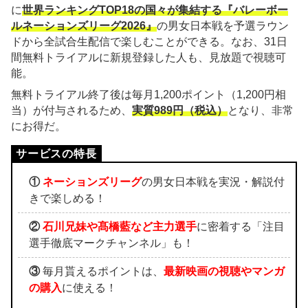
に
世界ランキングTOP18の国々が集結する『バレーボー
ルネーションズリーグ2026』
の男女日本戦を予選ラウン
ドから全試合生配信で楽しむことができる。なお、31日
間無料トライアルに新規登録した人も、見放題で視聴可
能。
無料トライアル終了後は毎月1,200ポイント（1,200円相
当）が付与されるため、
実質989円（税込）
となり、非常
にお得だ。
①
ネーションズリーグ
の男女日本戦を実況・解説付
きで楽しめる！
②
石川兄妹や髙橋藍など主力選手
に密着する「注目
選手徹底マークチャンネル」も！
③
毎月貰えるポイントは、
最新映画の視聴やマンガ
の購入
に使える！