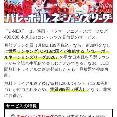
「U-NEXT」は、映画・ドラマ・アニメ・スポーツなど
400,000 本以上のコンテンツが見放題のサービス。
月額プラン会員（月額2,189円税込）なら、追加料金なし
に
世界ランキングTOP18の国々が集結する『バレーボー
ルネーションズリーグ2026』
の男女日本戦を予選ラウン
ドから全試合生配信で楽しむことができる。なお、31日
間無料トライアルに新規登録した人も、見放題で視聴可
能。
無料トライアル終了後は毎月1,200ポイント（1,200円相
当）が付与されるため、
実質989円（税込）
となり、非常
にお得だ。
①
ネーションズリーグ
の男女日本戦を実況・解説付