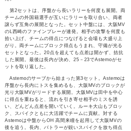
第2セットは、序盤から長いラリーを何度も展開。両
チームの外国籍選手が互いにラリーを取り合い、両者
譲らず互角の展開となった。セット中盤には、大阪MV
のL西崎のファインプレーが連発。相手の攻撃を何度も
拾い上げ、チームの得点につなげると会場も大盛り上
がり。両チームにブロック得点もうまれ、守備が光る
セットとなった。20点を超えても点差は開かず、拮抗
した展開。最後は長内が決め、25－23でAstemoがセ
ットを取り返した。
Astemoのサーブから始まった第3セット。Astemoは
序盤から長内にトスを集めるも、大阪MVのブロックが
光り大阪MVがリードする展開。大阪MVは田中を中心
に得点を重ねると、流れを引き寄せ相手のミスを誘
い、どんどん点差を開いていく。ルーキ大山もブロッ
ク、スパイクともに大活躍でチームに貢献。対する
Astemoは中盤からOH 高間来瞳を起用して大阪MVの
後を追う。長内、バトラーが鋭いスパイクを放ち得点