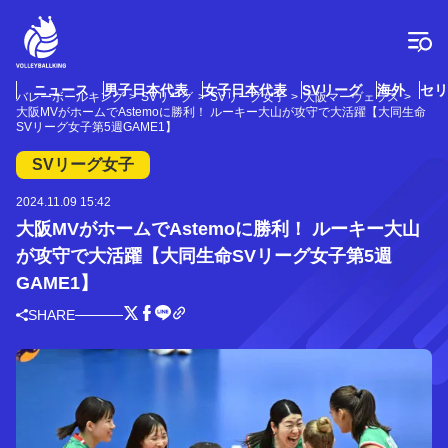
コ
ン
テ
ン
ツ
ニュース
男子日本代表
女子日本代表
SVリーグ
海外
セリ
バレーボールキング
SVリーグ
SVリーグ女子
大阪マーヴェラス
へ
大阪MVがホームでAstemoに勝利！ ルーキー大山が攻守で大活躍【大同生命
ス
SVリーグ女子第5週GAME1】
キ
SVリーグ女子
ッ
プ
2024.11.09 15:42
大阪MVがホームでAstemoに勝利！ ルーキー大山
が攻守で大活躍【大同生命SVリーグ女子第5週
GAME1】
SHARE