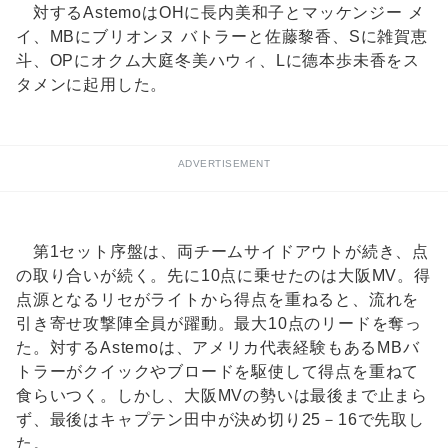
対するAstemoはOHに長内美和子とマッケンジー メ
イ、MBにブリオンヌ バトラーと佐藤黎香、Sに雑賀恵
斗、OPにオクム大庭冬美ハウィ、Lに德本歩未香をス
タメンに起用した。
ADVERTISEMENT
第1セット序盤は、両チームサイドアウトが続き、点
の取り合いが続く。先に10点に乗せたのは大阪MV。得
点源となるリセがライトから得点を重ねると、流れを
引き寄せ攻撃陣全員が躍動。最大10点のリードを奪っ
た。対するAstemoは、アメリカ代表経験もあるMBバ
トラーがクイックやブロードを駆使して得点を重ねて
食らいつく。しかし、大阪MVの勢いは最後まで止まら
ず、最後はキャプテン田中が決め切り25－16で先取し
た。