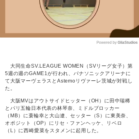
Powered by 
GliaStudios
Unmute
大同生命SV.LEAGUE WOMEN（SVリーグ女子）第
5週の週のGAME1が行われ、パナソニックアリーナに
て大阪マーヴェラスとAstemoリヴァーレ茨城が対戦し
た。
大阪MVはアウトサイドヒッター（OH）に田中瑞稀
とパリ五輪日本代表の林琴奈、ミドルブロッカー
（MB）に蓑輪幸と大山遼、セッター（S）に東美奈、
オポジット（OP）にリセ・ファンヘッケ、リベロ
（L）に西崎愛菜をスタメンに起用した。