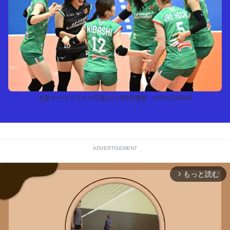
大阪マーヴェラス※写真は11月9日撮影 ©SV.LEAGUE
ADVERTISEMENT
もっと読む
arrow_forward_ios