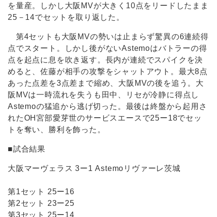
を量産。しかし大阪MVが大きく10点をリードしたまま
25－14でセットを取り返した。
第4セットも大阪MVの勢いは止まらず驚異の6連続得
点でスタート。しかし後がないAstemoはバトラーの得
点を起点に息を吹き返す。長内が連続でスパイクを決
めると、佐藤が相手の攻撃をシャットアウト。最大8点
あった点差を3点差まで縮め、大阪MVの後を追う。大
阪MVは一時流れを失うも田中、リセが冷静に得点し
Astemoの猛追から逃げ切った。最後は終盤から起用さ
れたOH宮部愛芽世のサービスエースで25ー18でセッ
トを奪い、勝利を飾った。
■試合結果
大阪マーヴェラス 3ー1 Astemoリヴァーレ茨城
第1セット 25ー16
第2セット 23ー25
第3セット 25ー14