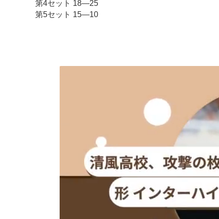
第4セット 18―25
第5セット 15―10