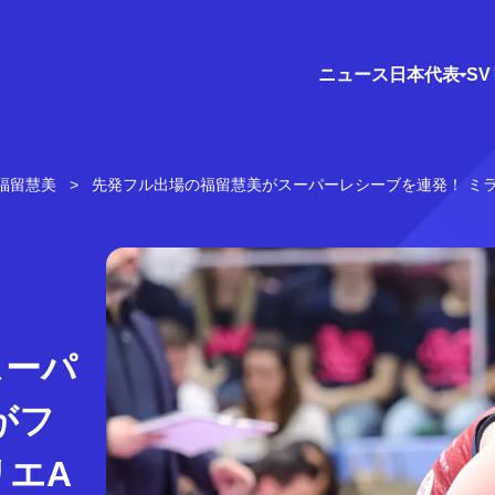
ニュース
日本代表
S
福留慧美
先発フル出場の福留慧美がスーパーレシーブを連発！ ミ
スーパ
がフ
リエA