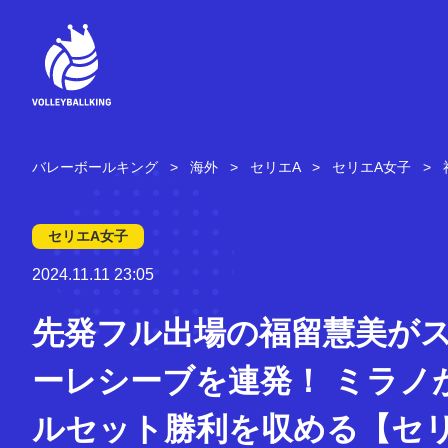
コ
ン
テ
ン
ツ
へ
ス
キ
バレーボールキング
海外
セリエA
セリエA女子
ッ
プ
セリエA女子
2024.11.11 23:05
先発フル出場の福留慧美が
ーレシーブを連発！ ミラノ
ルセット勝利を収める【セ