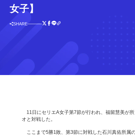
女子】
SHARE
11日にセリエA女子第7節が行われ、福留慧美が
オと対戦した。
ここまで5勝1敗、第3節に対戦した石川真佑所属