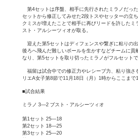
第4セットは序盤、相手に先行されたミラノだった
セットから修正してみせた2段トスやセッターの立
クミスが増えたことで相手に再びリードを許したミ
スト・アルシーツィオが取る。
迎えた第5セットはディフェンスや繋ぎに粘りの出
後ろへ飛んだ難しいボールを生かすなどチームに貢
なり、第5セットを取り切ったミラノがフルセット
福留は試合中での修正力やレシーブ力、粘り強さを
リエA女子第8節で11月18日（月）1時からここま
■試合結果
ミラノ 3―2 ブスト・アルシーツィオ
第1セット 25―18
第2セット 18―25
第3セット 25―20