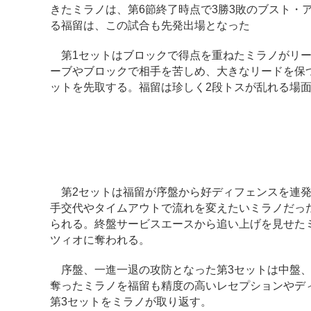
きたミラノは、第6節終了時点で3勝3敗のブスト・
る福留は、この試合も先発出場となった
第1セットはブロックで得点を重ねたミラノがリー
ーブやブロックで相手を苦しめ、大きなリードを保
ットを先取する。福留は珍しく2段トスが乱れる場
第2セットは福留が序盤から好ディフェンスを連発
手交代やタイムアウトで流れを変えたいミラノだっ
られる。終盤サービスエースから追い上げを見せた
ツィオに奪われる。
序盤、一進一退の攻防となった第3セットは中盤、
奪ったミラノを福留も精度の高いレセプションやデ
第3セットをミラノが取り返す。