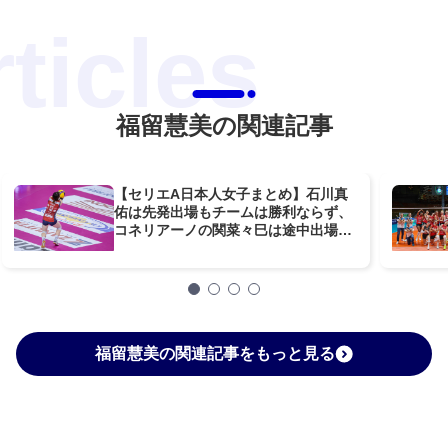
福留慧美の関連記事
【セリエA日本人女子まとめ】石川真
佑は先発出場もチームは勝利ならず、
コネリアーノの関菜々巳は途中出場、
ミラノの福留慧美は先発出場で勝利へ
導く
福留慧美の関連記事をもっと見る