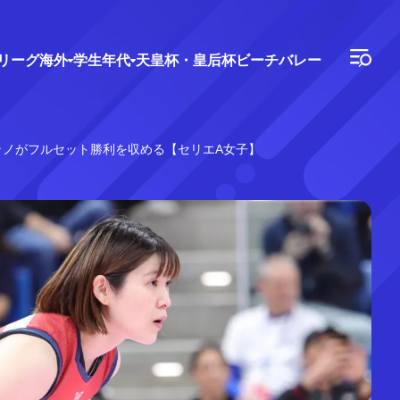
Vリーグ
海外
学生年代
天皇杯・皇后杯
ビーチバレー
ラノがフルセット勝利を収める【セリエA女子】