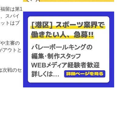
福留は第1
後、スパイ
セットはブ
グや主審の
がアウトと
は次戦のセ