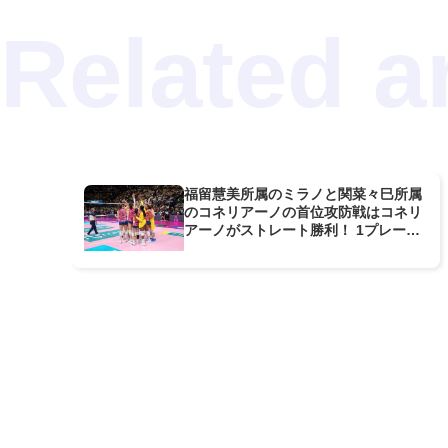
福留慧美所属のミラノと関菜々巳所属
のコネリアーノの首位攻防戦はコネリ
アーノがストレート勝利！ 1プレー限
りの日本人対決も実現【セリエA女
子】