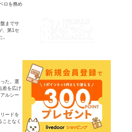
ベロを務め
終盤までサ
が、第1セ
た。
なった。選
点差を広げ
・アルシー
。リードを
ることなく