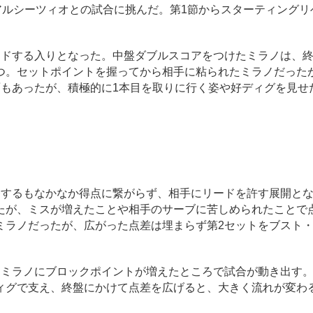
アルシーツィオとの試合に挑んだ。第1節からスターティングリ
ドする入りとなった。中盤ダブルスコアをつけたミラノは、
つ。セットポイントを握ってから相手に粘られたミラノだった
面もあったが、積極的に1本目を取りに行く姿や好ディグを見せ
するもなかなか得点に繋がらず、相手にリードを許す展開と
たが、ミスが増えたことや相手のサーブに苦しめられたことで
ミラノだったが、広がった点差は埋まらず第2セットをブスト
ミラノにブロックポイントが増えたところで試合が動き出す
ィグで支え、終盤にかけて点差を広げると、大きく流れが変わ