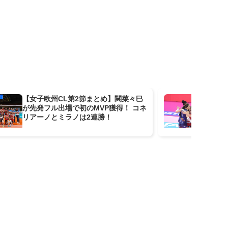
【女子欧州CL第2節まとめ】関菜々巳
【
が先発フル出場で初のMVP獲得！ コネ
佑
リアーノとミラノは2連勝！
先
ー
3