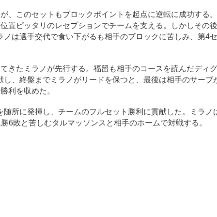
が、このセットもブロックポイントを起点に逆転に成功する。
ち位置ピッタリのレセプションでチームを支える。しかしその
ラノは選手交代で食い下がるも相手のブロックに苦しみ、第4
てきたミラノが先行する。福留も相手のコースを読んだディ
献し、終盤までミラノがリードを保つと、最後は相手のサーブ
で勝利を収めた。
随所に発揮し、チームのフルセット勝利に貢献した。ミラノ
で1勝6敗と苦しむタルマッソンスと相手のホームで対戦する。