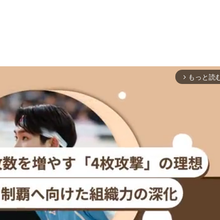
もっと読
arrow_forward_ios