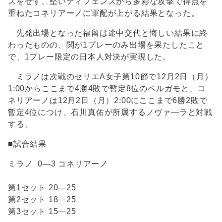
スをせず、堅いディフェンスから多彩な攻撃で得点を
重ねたコネリアーノに軍配が上がる結果となった。
先発出場となった福留は途中交代と悔しい結果に終
わったものの、関が1プレーのみ出場を果たしたこと
で、1プレー限定の日本人対決が実現した。
ミラノは次戦のセリエA女子第10節で12月2日（月）
1:00からここまで4勝4敗で暫定8位のベルガモと、コ
ネリアーノは12月2日（月）2:00にここまで6勝2敗で
暫定4位につけ、石川真佑が所属するノヴァ―ラと対戦
する。
■試合結果
ミラノ 0―3 コネリアーノ
第1セット 20―25
第2セット 18―25
第3セット 15―25