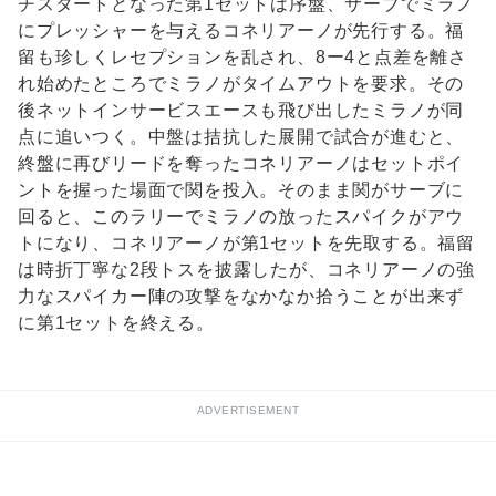
チスタートとなった第1セットは序盤、サーブでミラノ
にプレッシャーを与えるコネリアーノが先行する。福
留も珍しくレセプションを乱され、8ー4と点差を離さ
れ始めたところでミラノがタイムアウトを要求。その
後ネットインサービスエースも飛び出したミラノが同
点に追いつく。中盤は拮抗した展開で試合が進むと、
終盤に再びリードを奪ったコネリアーノはセットポイ
ントを握った場面で関を投入。そのまま関がサーブに
回ると、このラリーでミラノの放ったスパイクがアウ
トになり、コネリアーノが第1セットを先取する。福留
は時折丁寧な2段トスを披露したが、コネリアーノの強
力なスパイカー陣の攻撃をなかなか拾うことが出来ず
に第1セットを終える。
ADVERTISEMENT