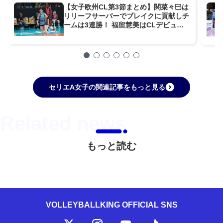
【女子欧州CL第3節まとめ】関菜々巳は
リリーフサーバーでブレイクに貢献しチ
ームは3連勝！ 福留慧美はCLデビュー
でフル出場もチームは敗れ初黒星
セリエA女子の関連記事をもっと見る
もっと読む
VOLLEYBALLKING OFFICIAL SNS