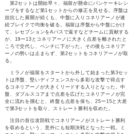
第2セットは開始早々、福留が懸命にパンケーキレシ
ーブをするなど第1セットからの修正を見せる。序盤は
拮抗した展開が続くも、中盤に入りコネリアーノが連
続ブレイクで均衡を破る。福留は序盤から中盤にかけ
て、レセプションをAパスで返すなどチームに貢献する
が、19ー13とコネリアーノに大きく点差を離されたと
ころで交代し、ベンチに下がった。その後もコネリア
ーノの勢いは止まらず、第2セットをコネリアーノが取
る。
ミラノが福留をスタートから外して始まった第3セッ
トは序盤、堅いディフェンスから多彩な攻撃で得点す
るコネリアーノが大きくリードする入りとなった。中
盤、ダブルスコアまで点差を広げたコネリアーノが完
全に流れを掴むと、終盤も点差を保ち、25ー15と大差
で第3セットを取り、ストレート勝利を収めた。
注目の首位攻防戦でコネリアーノがストレート勝利
を収めるという、意外にも短期決戦となった一戦。ミ