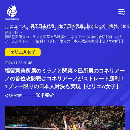
コ
ン
テ
ン
ツ
ニュース
男子日本代表
女子日本代表
SVリーグ
海外
セリ
バレーボールキング
海外
セリエA
セリエA女子
コネリアーノ
へ
関菜々巳
ス
福留慧美所属のミラノと関菜々巳所属のコネリアーノの首位攻防戦はコネリ
アーノがストレート勝利！ 1プレー限りの日本人対決も実現【セリエA女子】
キ
ッ
セリエA女子
プ
2024.11.23 20:48
福留慧美所属のミラノと関菜々巳所属のコネリアー
ノの首位攻防戦はコネリアーノがストレート勝利！
1プレー限りの日本人対決も実現【セリエA女子】
SHARE