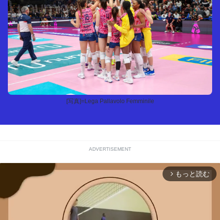
[写真]=Lega Pallavolo Femminile
ADVERTISEMENT
もっと読む
arrow_forward_ios