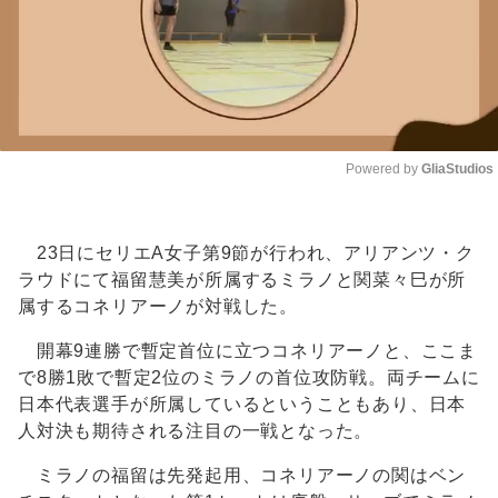
Powered by 
GliaStudios
Unmute
23日にセリエA女子第9節が行われ、アリアンツ・ク
ラウドにて福留慧美が所属するミラノと関菜々巳が所
属するコネリアーノが対戦した。
開幕9連勝で暫定首位に立つコネリアーノと、ここま
で8勝1敗で暫定2位のミラノの首位攻防戦。両チームに
日本代表選手が所属しているということもあり、日本
人対決も期待される注目の一戦となった。
ミラノの福留は先発起用、コネリアーノの関はベン