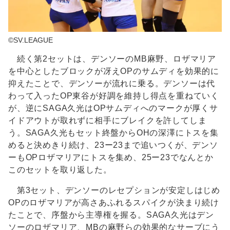
©SV.LEAGUE
続く第2セットは、デンソーのMB麻野、ロザマリア
を中心としたブロックが冴えOPのサムディを効果的に
抑えたことで、デンソーが流れに乗る。デンソーは代
わって入ったOP東谷が好調を維持し得点を重ねていく
が、逆にSAGA久光はOPサムディへのマークが厚くサ
イドアウトが取れずに相手にブレイクを許してしま
う。SAGA久光もセット終盤からOHの深澤にトスを集
めると決めきり続け、23ー23まで追いつくが、デンソ
ーもOPロザマリアにトスを集め、25ー23でなんとか
このセットを取り返した。
第3セット、デンソーのレセプションが安定しはじめ
OPのロザマリアが高さあふれるスパイクが決まり続け
たことで、序盤から主導権を握る。SAGA久光はデン
ソーのロザマリア、MBの麻野らの効果的なサーブにう