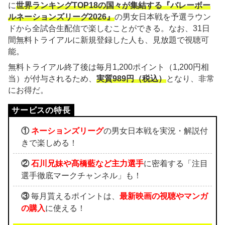
に
世界ランキングTOP18の国々が集結する『バレーボー
ルネーションズリーグ2026』
の男女日本戦を予選ラウン
ドから全試合生配信で楽しむことができる。なお、31日
間無料トライアルに新規登録した人も、見放題で視聴可
能。
無料トライアル終了後は毎月1,200ポイント（1,200円相
当）が付与されるため、
実質989円（税込）
となり、非常
にお得だ。
①
ネーションズリーグ
の男女日本戦を実況・解説付
きで楽しめる！
②
石川兄妹や髙橋藍など主力選手
に密着する「注目
選手徹底マークチャンネル」も！
③
毎月貰えるポイントは、
最新映画の視聴やマンガ
の購入
に使える！