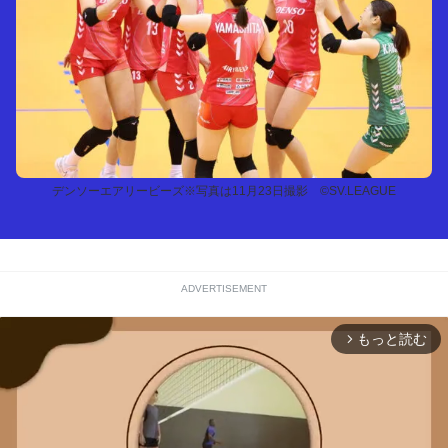
デンソーエアリービーズ※写真は11月23日撮影 ©SV.LEAGUE
ADVERTISEMENT
もっと読む
arrow_forward_ios