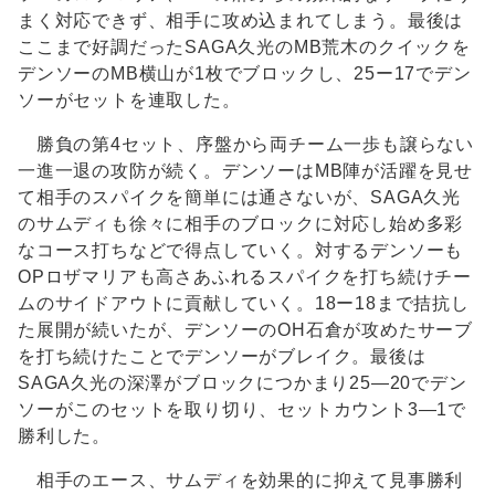
まく対応できず、相手に攻め込まれてしまう。最後は
ここまで好調だったSAGA久光のMB荒木のクイックを
デンソーのMB横山が1枚でブロックし、25ー17でデン
ソーがセットを連取した。
勝負の第4セット、序盤から両チーム一歩も譲らない
一進一退の攻防が続く。デンソーはMB陣が活躍を見せ
て相手のスパイクを簡単には通さないが、SAGA久光
のサムディも徐々に相手のブロックに対応し始め多彩
なコース打ちなどで得点していく。対するデンソーも
OPロザマリアも高さあふれるスパイクを打ち続けチー
ムのサイドアウトに貢献していく。18ー18まで拮抗し
た展開が続いたが、デンソーのOH石倉が攻めたサーブ
を打ち続けたことでデンソーがブレイク。最後は
SAGA久光の深澤がブロックにつかまり25―20でデン
ソーがこのセットを取り切り、セットカウント3―1で
勝利した。
相手のエース、サムディを効果的に抑えて見事勝利