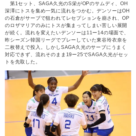
第1セット、SAGA久光のS栄がOPのサムディ、OH
深澤にトスを集め一気に流れをつかむ。デンソーはOH
の石倉がサーブで狙われてレセプションを崩され、OP
のロザマリアのみにトスが集まってしまい苦しい展開
が続く。流れを変えたいデンソーは11ー14の場面で、
昨シーズン韓国リーグでプレーしていた東谷玲衣奈を
二枚替えで投入。しかしSAGA久光のサーブにうまく
対応できず、流れそのまま19ー25でSAGA久光がセッ
トを先取した。