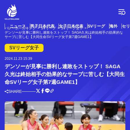
コ
ン
テ
ン
ツ
ニュース
男子日本代表
女子日本代表
SVリーグ
海外
セリ
バレーボールキング
SVリーグ
SVリーグ女子
へ
デンソーが見事に勝利し連敗をストップ！ SAGA久光は終始相手の効果的な
ス
サーブに苦しむ【大同生命SVリーグ女子第7週GAME1】
キ
SVリーグ女子
ッ
プ
2024.11.23 15:39
デンソーが見事に勝利し連敗をストップ！ SAGA
久光は終始相手の効果的なサーブに苦しむ【大同生
命SVリーグ女子第7週GAME1】
SHARE