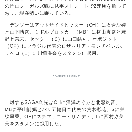
の岡山シーガルズ戦に見事ストレートで2連勝を飾って
おり、現在勢いに乗っている。
デンソーはアウトサイドヒッター（OH）に石倉沙姫
と山下晴奈、ミドルブロッカー（MB）に横山真奈と麻
野七奈未、セッター（S）に山口結可、オポジット
（OP）にブラジル代表のロザマリア・モンチベレル、
リベロ（L）に川畑遥奈をスタメンに起用。
ADVERTISEMENT
対するSAGA久光はOHに深澤めぐみと北窓絢音、
MBに平山詩嫣とパリ五輪日本代表の荒木彩花、Sに栄
絵里香、OPにステファニー・サムディ、Lに西村弥菜
美をスタメンに起用した。