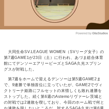
Powered by 
GliaStudios
Unmute
大同生命SV.LEAGUE WOMEN（SVリーグ女子）の
第7週GAME1が23日（土）に行われ、あづま総合体育
館にてデンソーエアリービーズとSAGA久光スプリン
グスが対戦した。
第7週をホームで迎えるデンソーは第5週GAME2ま
で、9連勝で単独首位に立っていたが、GAME2でヴィ
クトリーナ姫路にフルセットの末惜しくも敗れ連勝を
ストップした。続く第6週のAstemoリヴァーレ茨城と
の対戦では2連敗を喫しており、今回のホーム戦で何と
か連敗を脱したいところだ。対するSAGA久光は第6週