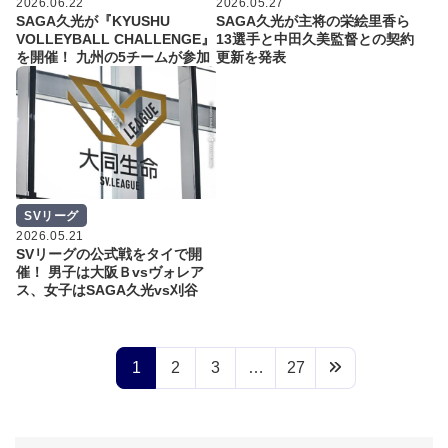
2026.06.22
2026.05.27
SAGA久光が『KYUSHU
SAGA久光が主将の栄絵里香ら
VOLLEYBALL CHALLENGE』
13選手と中田久美監督との契約
を開催！ 九州の5チームが参加
更新を発表
SVリーグ
2026.05.21
SVリーグの公式戦をタイで開
催！ 男子は大阪Ｂvsヴォレア
ス、女子はSAGA久光vs刈谷
1
2
3
…
27