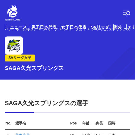
コ
ン
テ
ン
ツ
ニュース
男子日本代表
女子日本代表
SVリーグ
海外
セリ
バレーボールキング
SVリーグ
SVリーグ女子
SAGA久光スプリングス
へ
ス
キ
ッ
プ
SVリーグ女子
SAGA久光スプリングス
SAGA久光スプリングスの選手
No.
選手名
Pos
年齢
身長
国籍