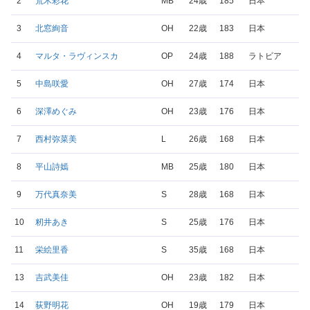
2
荒木彩花
MB
24歳
185
日本
3
北窓絢音
OH
22歳
183
日本
4
マルタ・ラヴィンスカ
OP
24歳
188
ラトビア
5
中島咲愛
OH
27歳
174
日本
6
深澤めぐみ
OH
23歳
176
日本
7
西村弥菜美
L
26歳
168
日本
8
平山詩嫣
MB
25歳
180
日本
9
万代真奈美
S
28歳
168
日本
10
籾井あき
S
25歳
176
日本
11
栄絵里香
S
35歳
168
日本
13
吉武美佳
OH
23歳
182
日本
14
荻野明花
OH
19歳
179
日本