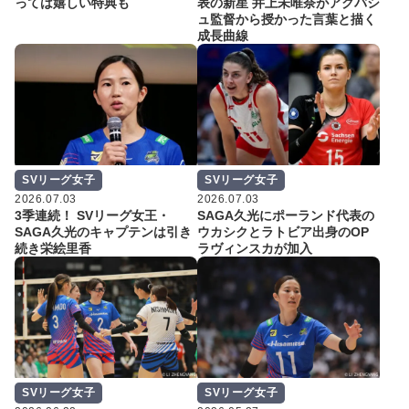
っては嬉しい特典も
表の新星 井上未唯奈がアクバシ
ュ監督から授かった言葉と描く
成長曲線
SVリーグ女子
SVリーグ女子
2026.07.03
2026.07.03
3季連続！ SVリーグ女王・
SAGA久光にポーランド代表の
SAGA久光のキャプテンは引き
ウカシクとラトビア出身のOP
続き栄絵里香
ラヴィンスカが加入
SVリーグ女子
SVリーグ女子