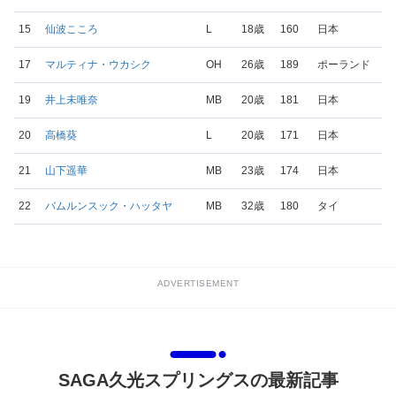
15
仙波こころ
L
18歳
160
日本
17
マルティナ・ウカシク
OH
26歳
189
ポーランド
19
井上未唯奈
MB
20歳
181
日本
20
高橋葵
L
20歳
171
日本
21
山下遥華
MB
23歳
174
日本
22
バムルンスック・ハッタヤ
MB
32歳
180
タイ
ADVERTISEMENT
SAGA久光スプリングスの最新記事