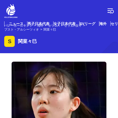
コ
ン
テ
ン
ツ
ニュース
男子日本代表
女子日本代表
SVリーグ
海外
セリ
バレーボールキング
海外
セリエA
セリエA女子
へ
ブスト・アルシーツィオ
関菜々巳
ス
キ
S
関菜々巳
ッ
プ