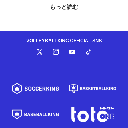
もっと読む
VOLLEYBALLKING OFFICIAL SNS