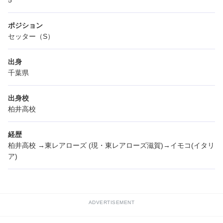
5
ポジション
セッター（S）
出身
千葉県
出身校
柏井高校
経歴
柏井高校 →東レアローズ (現・東レアローズ滋賀)→イモコ(イタリ
ア)
ADVERTISEMENT