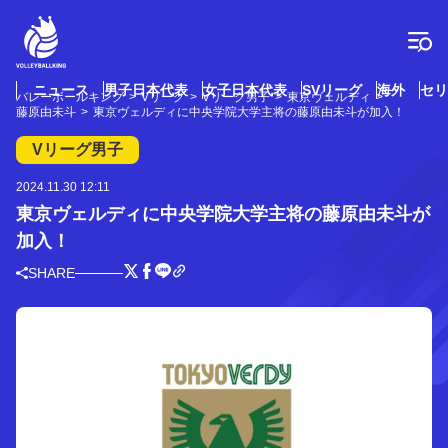
コ
ン
テ
ン
ツ
ニュース
男子日本代表
女子日本代表
SVリーグ
海外
セリ
バレーボールキング
Vリーグ
Vリーグ男子
東京ヴェルディ
へ
藤原由未斗
東京ヴェルディに中央学院大学主将の藤原由未斗が加入！
ス
キ
Vリーグ男子
ッ
プ
2024.11.30 12:11
東京ヴェルディに中央学院大学主将の藤原由未斗が
加入！
SHARE