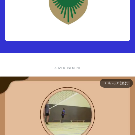
ADVERTISEMENT
もっと読む
arrow_forward_ios