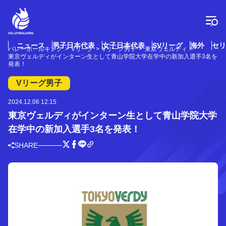
コ
ン
テ
ン
ツ
ニュース
男子日本代表
女子日本代表
SVリーグ
海外
セリ
バレーボールキング
Vリーグ
Vリーグ男子
東京ヴェルディ
へ
東京ヴェルディがインターン生として青山学院大学在学中の新加入選手3名を
ス
発表！
キ
Vリーグ男子
ッ
プ
2024.12.06 12:15
東京ヴェルディがインターン生として青山学院大学
在学中の新加入選手3名を発表！
SHARE