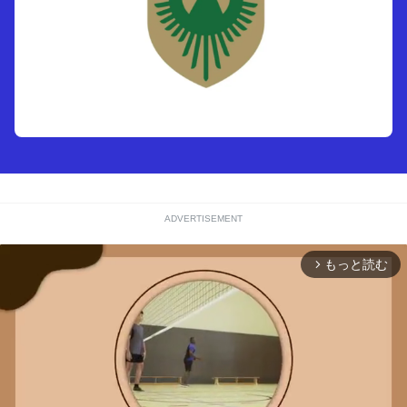
ADVERTISEMENT
もっと読む
arrow_forward_ios