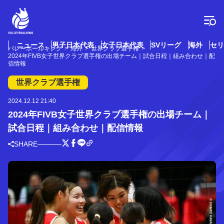
コ
ン
テ
ン
ツ
ニュース
男子日本代表
女子日本代表
SVリーグ
海外
セリ
バレーボールキング
海外
世界クラブ選手権
へ
2024年FIVB女子世界クラブ選手権の出場チーム｜試合日程｜組み合わせ｜配
ス
信情報
キ
世界クラブ選手権
ッ
プ
2024.12.12 21:40
2024年FIVB女子世界クラブ選手権の出場チーム｜
試合日程｜組み合わせ｜配信情報
SHARE