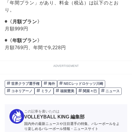
「年間プラン」があり、料金（税込）は以下のとお
り。
◉〈月額プラン〉
月額999円
◉〈年額プラン〉
月額769円、年間で9,228円
ADVERTISEMENT
世界クラブ選手権
海外
NECレッドロケッツ川崎
コネリアーノ
ミラノ
福留慧美
関菜々巳
ニュース
この記事を書いたのは
VOLLEYBALL KING 編集部
国内外の最新ニュースや注目選手の特集、バレーボールをよ
り楽しめるバレーボール情報・ニュースサイト