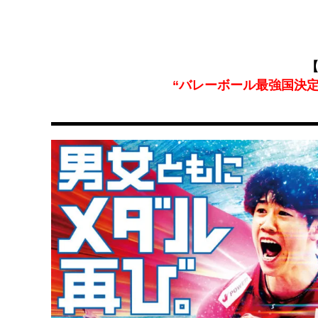
【
“バレーボール最強国決定