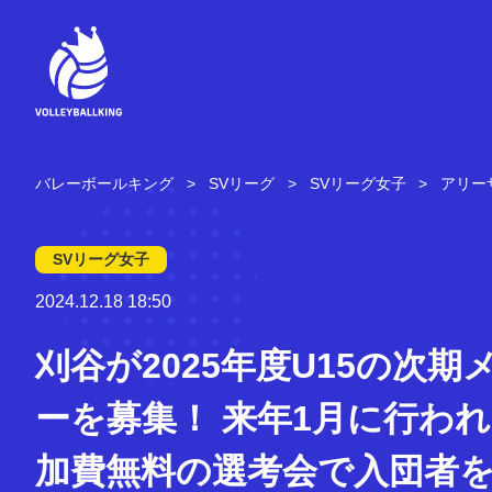
コ
ン
テ
ン
ツ
へ
ス
キ
バレーボールキング
SVリーグ
SVリーグ女子
アリー
ッ
プ
SVリーグ女子
2024.12.18 18:50
刈谷が2025年度U15の次期
ーを募集！ 来年1月に行わ
加費無料の選考会で入団者