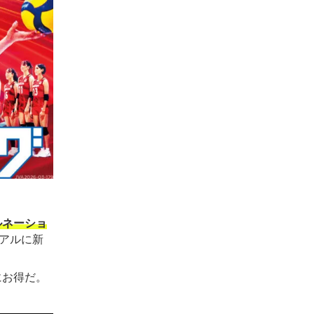
ルネーショ
アルに新
にお得だ。