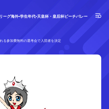
Vリーグ
海外
学生年代
天皇杯・皇后杯
ビーチバレー
行われる参加費無料の選考会で入団者を決定