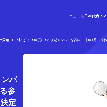
ニュース
日本代表
S
ザ愛知
刈谷が2025年度U15の次期メンバーを募集！ 来年1月に
メンバ
れる参
を決定