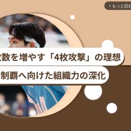
もっと読
arrow_forward_ios