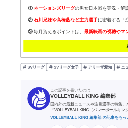
①
ネーションズリーグ
の男女日本戦を実況・解
②
石川兄妹や髙橋藍など主力選手
に密着する「
③
毎月貰えるポイントは、
最新映画の視聴やマ
SVリーグ
SVリーグ女子
アリーザ愛知
ニ
この記事を書いたのは
VOLLEYBALL KING 編集部
国内外の最新ニュースや注目選手の特集、
『VOLLEYBALLKING（バレーボールキ
VOLLEYBALL KING 編集部 の記事をも