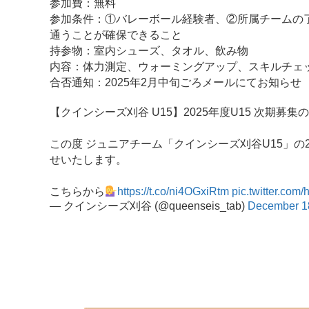
参加費：無料
参加条件：①バレーボール経験者、②所属チームの
通うことが確保できること
持参物：室内シューズ、タオル、飲み物
内容：体力測定、ウォーミングアップ、スキルチェ
合否通知：2025年2月中旬ごろメールにてお知らせ
【クインシーズ刈谷 U15】2025年度U15 次期募集
この度 ジュニアチーム「クインシーズ刈谷U15」の
せいたします。
こちらから
https://t.co/ni4OGxiRtm
pic.twitter.com
— クインシーズ刈谷 (@queenseis_tab)
December 1