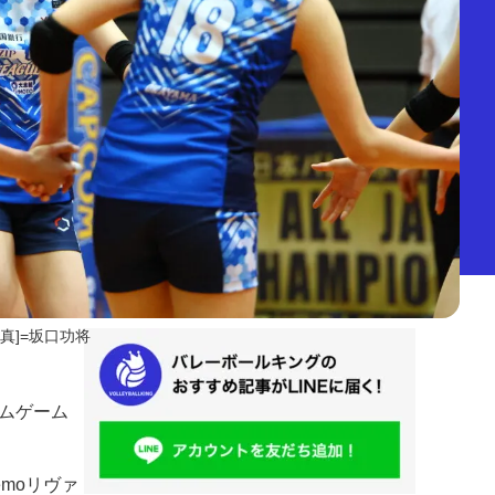
写真]=坂口功将
ームゲーム
moリヴァ