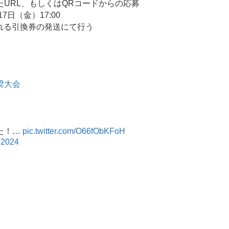
URL、もしくはQRコードからの応募
17日（金）17:00
される引換券の発送にて行う
梁大会
た！…
pic.twitter.com/O66fObKFoH
 2024