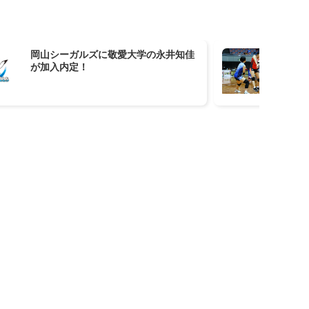
岡山シーガルズに敬愛大学の永井知佳
岡
が加入内定！
格
学