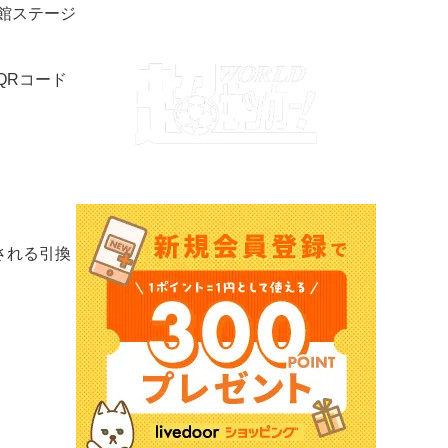
館ステージ
QRコード
。
される引換