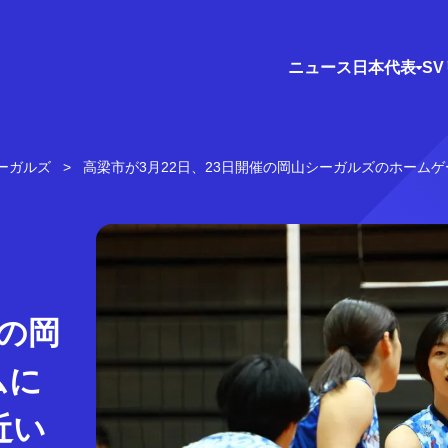
ニュース
日本代表
S
ーガルズ
高梁市が3月22日、23日開催の岡山シーガルズのホーム
催の岡
ムに
近い