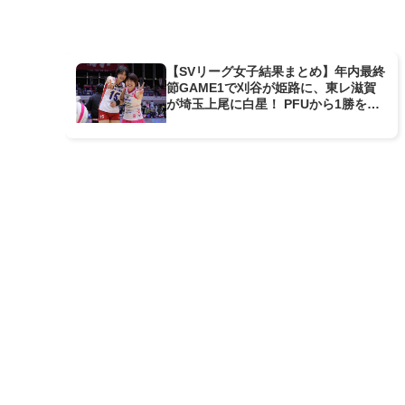
【SVリーグ女子結果まとめ】年内最終
節GAME1で刈谷が姫路に、東レ滋賀
が埼玉上尾に白星！ PFUから1勝をあ
げた岡山はKUROBEを抜いて11位に
【第10週】