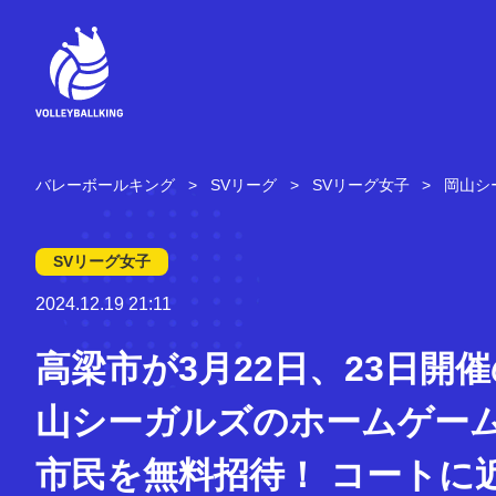
コ
ン
テ
ン
ツ
へ
ス
キ
バレーボールキング
SVリーグ
SVリーグ女子
岡山シ
ッ
プ
SVリーグ女子
2024.12.19 21:11
高梁市が3月22日、23日開
山シーガルズのホームゲー
市民を無料招待！ コートに