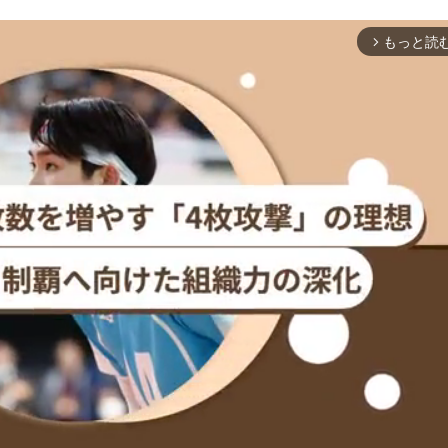
もっと読
arrow_forward_ios