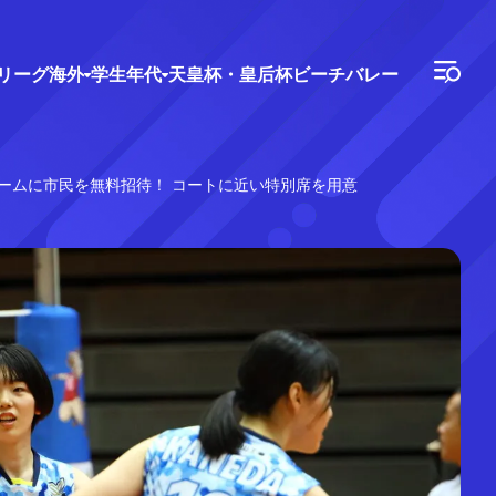
Vリーグ
海外
学生年代
天皇杯・皇后杯
ビーチバレー
ゲームに市民を無料招待！ コートに近い特別席を用意