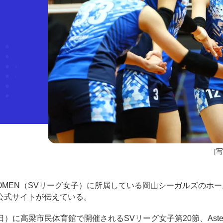
[
 WOMEN（SVリーグ女子）に所属している岡山シーガルズのホ
公式サイトが伝えている。
日）に高梁市民体育館で開催されるSVリーグ女子第20節、Aste