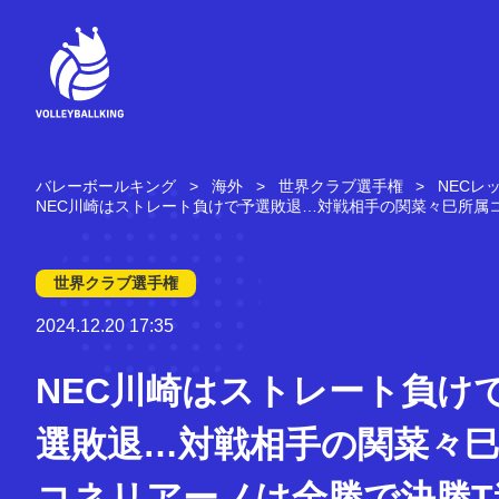
コ
ン
テ
ン
ツ
へ
ス
キ
バレーボールキング
海外
世界クラブ選手権
NECレ
ッ
NEC川崎はストレート負けで予選敗退…対戦相手の関菜々巳所属
プ
世界クラブ選手権
2024.12.20 17:35
NEC川崎はストレート負け
選敗退…対戦相手の関菜々
コネリアーノは全勝で決勝T