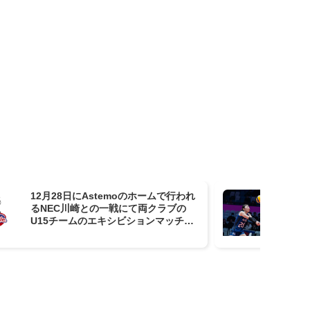
12月28日にAstemoのホームで行われ
N
るNEC川崎との一戦にて両クラブの
ト
U15チームのエキシビションマッチが
イ
開催決定！
ラ