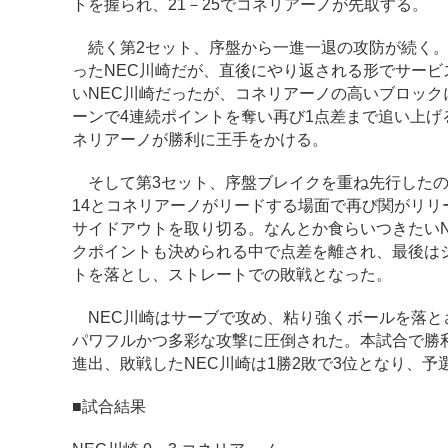
トを握られ、21－25でコネリアーノが先取する。
続く第2セット、序盤から一進一退の攻防が続く。
ったNEC川崎だが、直後にやり返される形でサー
いNEC川崎だったが、コネリアーノの高いブロック
ーンで4連続ポイントを奪い再び1点差まで追い上げ
ネリアーノが勝利に王手をかける。
そして第3セット、序盤ブレイクを重ね先行したのは
14とコネリアーノがリードする場面で再び関がリリ
サイドアウトを取り切る。なんとか食らいつきたい
クポイントも決められる中で点差を離され、最後はシ
トを落とし、ストレートでの敗戦となった。
NEC川崎はサーブで攻め、粘り強くボールを落と
パワフルかつ多彩な攻撃に圧倒された。本試合で勝
進出、敗戦したNEC川崎は1勝2敗で3位となり、予
■試合結果