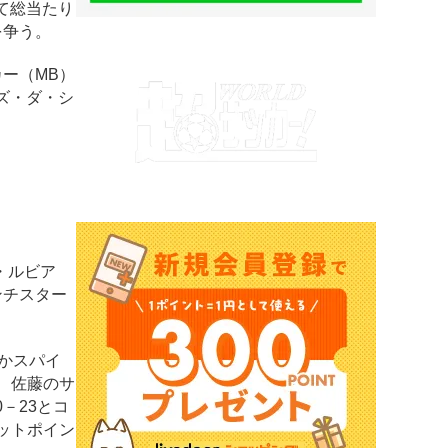
て総当たり
を争う。
ー（MB）
ズ・ダ・シ
・ルビア
ンチスター
かスパイ
、佐藤のサ
－23とコ
ットポイン