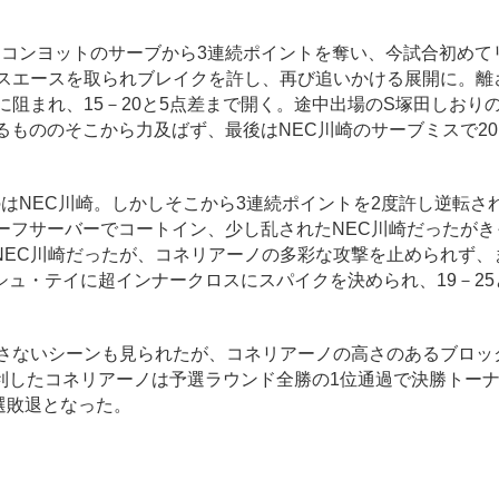
コンヨットのサーブから3連続ポイントを奪い、今試合初めて
ビスエースを取られブレイクを許し、再び追いかける展開に。離
に阻まれ、15－20と5点差まで開く。途中出場のS塚田しおり
るもののそこから力及ばず、最後はNEC川崎のサーブミスで20
NEC川崎。しかしそこから3連続ポイントを2度許し逆転され
ーフサーバーでコートイン、少し乱されたNEC川崎だったがき
NEC川崎だったが、コネリアーノの多彩な攻撃を止められず、
ュ・テイに超インナークロスにスパイクを決められ、19－25
さないシーンも見られたが、コネリアーノの高さのあるブロッ
利したコネリアーノは予選ラウンド全勝の1位通過で決勝トー
選敗退となった。