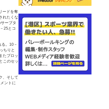
リードを奪
されたくな
のサーブタ
－25とコ
る。10－
っちりと
またブロッ
とこのセッ
ク、そして
ナメントに