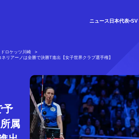
ニュース
日本代表
S
ッドロケッツ川崎
コネリアーノは全勝で決勝T進出【女子世界クラブ選手権】
で予
巳所属
進出