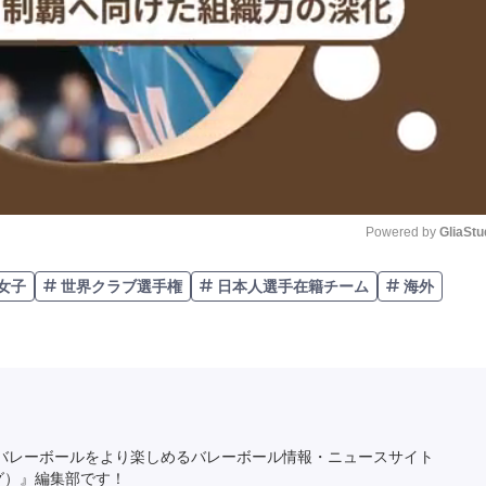
Powered by 
GliaStu
女子
世界クラブ選手権
日本人選手在籍チーム
海外
Unmute
バレーボールをより楽しめるバレーボール情報・ニュースサイト
ング）』編集部です！