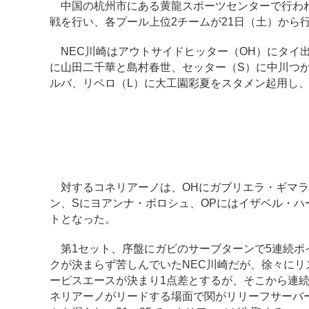
中国の杭州市にある黄龍スポーツセンターで行われ
戦を行い、各プール上位2チームが21日（土）から
NEC川崎はアウトサイドヒッター（OH）にタイ
に山田二千華と島村春世、セッター（S）に中川つ
ルバ、リベロ（L）に大工園彩夏をスタメン起用し、
対するコネリアーノは、OHにガブリエラ・ギマラ
ン、Sにヨアンナ・ボロシュ、OPにはイザベル・ハ
トとなった。
第1セット、序盤にガビのサーブターンで5連続ポ
クが決まらず苦しんでいたNEC川崎だが、徐々に
ービスエースが決まり1点差とするが、そこから連続
ネリアーノがリードする場面で関がリリーフサーバ