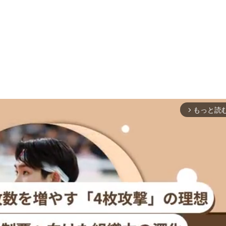
もっと読
arrow_forward_ios