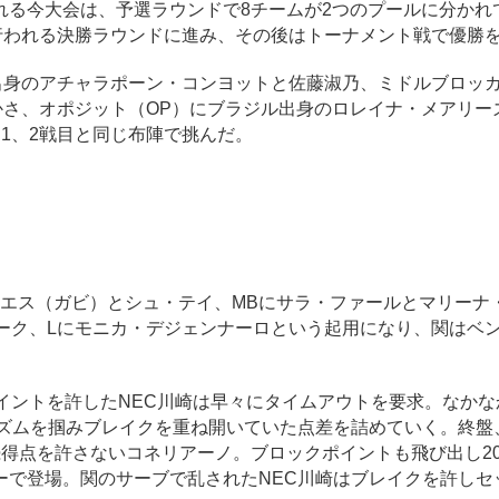
る今大会は、予選ラウンドで8チームが2つのプールに分かれ
行われる決勝ラウンドに進み、その後はトーナメント戦で優勝
出身のアチャラポーン・コンヨットと佐藤淑乃、ミドルブロッカ
かさ、オポジット（OP）にブラジル出身のロレイナ・メアリー
1、2戦目と同じ布陣で挑んだ。
エス（ガビ）とシュ・テイ、MBにサラ・ファールとマリーナ
ーク、Lにモニカ・デジェンナーロという起用になり、関はベ
イントを許したNEC川崎は早々にタイムアウトを要求。なかな
リズムを掴みブレイクを重ね開いていた点差を詰めていく。終盤
得点を許さないコネリアーノ。ブロックポイントも飛び出し20
ーで登場。関のサーブで乱されたNEC川崎はブレイクを許しセ