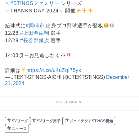
＼
#STINGSファミリー
シリーズ
～THANKS DAY 2024～ 開催
始球式に
#岡崎市
出身プロ野球選手が登板
12/28
#上田希由翔
選手
12/29
#長谷部銀次
選手
14:03頃～お見逃しなく
詳細は
https://t.co/u4uZql75yx
— JTEKT-STINGS-AICHI (@JTEKTSTINGS)
December
21, 2024
ADVERTISEMENT
SVリーグ
SVリーグ男子
ジェイテクトSTINGS愛知
ニュース