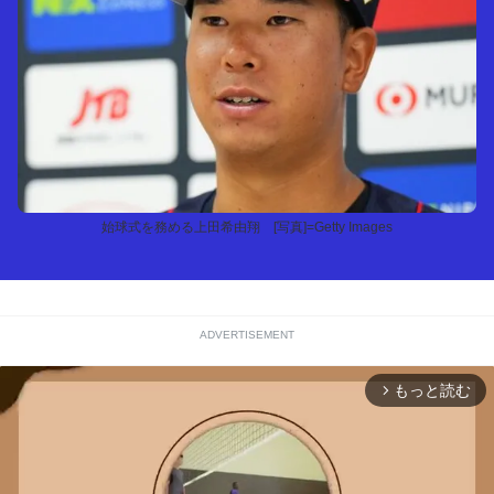
始球式を務める上田希由翔 [写真]=Getty Images
ADVERTISEMENT
もっと読む
arrow_forward_ios