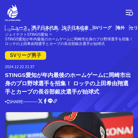
コ
ン
テ
ン
ツ
ニュース
男子日本代表
女子日本代表
SVリーグ
海外
セリ
バレーボールキング
SVリーグ
SVリーグ男子
へ
ジェイテクトSTINGS愛知
ス
STINGS愛知が年内最後のホームゲームに岡崎市出身のプロ野球選手を招集！
ロッテの上田希由翔選手とカープの長谷部銀次選手が始球式
キ
ッ
SVリーグ男子
プ
2024.12.22 21:37
STINGS愛知が年内最後のホームゲームに岡崎市出
身のプロ野球選手を招集！ ロッテの上田希由翔選
手とカープの長谷部銀次選手が始球式
SHARE