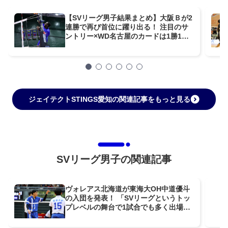
【SVリーグ男子結果まとめ】大阪Ｂが2
連勝で再び首位に躍り出る！ 注目のサ
ントリー×WD名古屋のカードは1勝1敗
の痛み分け【第10週】
ジェイテクトSTINGS愛知の関連記事をもっと見る
SVリーグ男子の関連記事
ヴォレアス北海道が東海大OH中道優斗
の入団を発表！ 「SVリーグというトッ
プレベルの舞台で1試合でも多く出場し
たい」