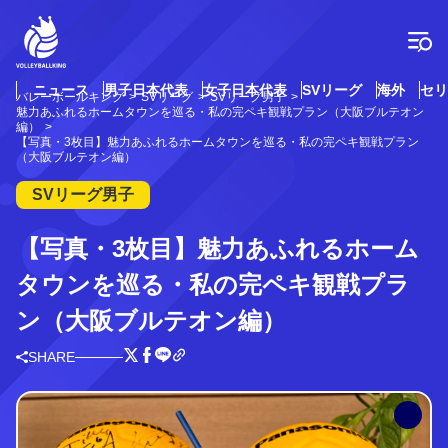
コ
ン
テ
ン
ツ
ニュース
男子日本代表
女子日本代表
SVリーグ
海外
セリ
バレーボールキング
SVリーグ
SVリーグ男子
へ
魅力あふれるホームタウンを巡る・私の完ペキ観戦プラン（大阪ブルテオン
ス
編）
【写真・3枚目】魅力あふれるホームタウンを巡る・私の完ペキ観戦プラン
キ
（大阪ブルテオン編）
ッ
プ
SVリーグ男子
【写真・3枚目】魅力あふれるホーム
タウンを巡る・私の完ペキ観戦プラ
ン（大阪ブルテオン編）
SHARE