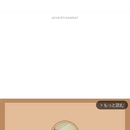
ADVERTISEMENT
もっと読む
arrow_forward_ios