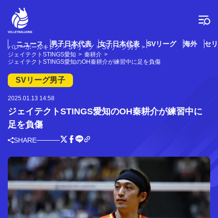
コ
ン
テ
ン
ツ
ニュース
男子日本代表
女子日本代表
SVリーグ
海外
セリ
バレーボールキング
SVリーグ
SVリーグ男子
へ
ジェイテクトSTINGS愛知
秦耕介
ス
ジェイテクトSTINGS愛知のOH秦耕介が練習中に足を負傷
キ
SVリーグ男子
ッ
プ
2025.01.13 14:58
ジェイテクトSTINGS愛知のOH秦耕介が練習中に
足を負傷
SHARE