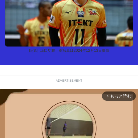
[写真]=坂口功将 ※写真は2024年12月13日撮影
ADVERTISEMENT
もっと読む
arrow_forward_ios