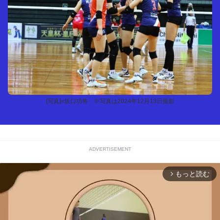
[写真]=坂口功将 ※写真は2024年12月13日撮影
ADVERTISEMENT
もっと読む
arrow_forward_ios