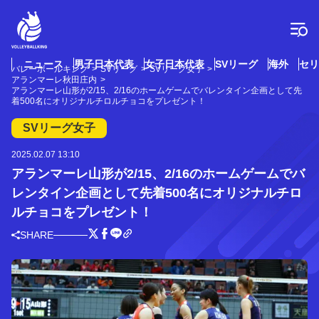
コ
ン
テ
ン
ツ
ニュース
男子日本代表
女子日本代表
SVリーグ
海外
セリ
バレーボールキング
SVリーグ
SVリーグ女子
へ
アランマーレ秋田庄内
ス
アランマーレ山形が2/15、2/16のホームゲームでバレンタイン企画として先
着500名にオリジナルチロルチョコをプレゼント！
キ
ッ
SVリーグ女子
プ
2025.02.07 13:10
アランマーレ山形が2/15、2/16のホームゲームでバ
レンタイン企画として先着500名にオリジナルチロ
ルチョコをプレゼント！
SHARE