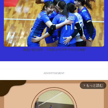
[写真]=坂口功将 ※写真は2024年12月13日撮影
ADVERTISEMENT
もっと読む
arrow_forward_ios