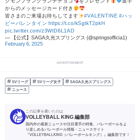
クモンブランクランチチョコ
をプレゼント
選手
からのメッセージカード付き
皆さまのご来場お待ちしてます
#VALENTINE
#ハッ
ピーバレンタイン
https://t.co/kSgtkT2pkH
pic.twitter.com/z3WtD6L1AD
— 【公式】SAGA久光スプリングス (@springsofficia1)
February 6, 2025
ADVERTISEMENT
SVリーグ
SVリーグ女子
SAGA久光スプリングス
ニュース
この記事を書いたのは
VOLLEYBALL KING 編集部
国内外の最新ニュースや注目選手の特集、バレーボールをよ
り楽しめるバレーボール情報・ニュースサイト
『VOLLEYBALLKING（バレーボールキング）』編集部です！