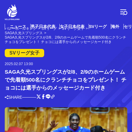
コ
ン
テ
ン
ツ
ニュース
男子日本代表
女子日本代表
SVリーグ
海外
セリ
バレーボールキング
SVリーグ
SVリーグ女子
へ
SAGA久光スプリングス
ス
SAGA久光スプリングスが2/8、2/9のホームゲームで先着順500名にクランチ
チョコをプレゼント！ チョコには選手からのメッセージカード付き
キ
ッ
SVリーグ女子
プ
2025.02.07 13:00
SAGA久光スプリングスが2/8、2/9のホームゲーム
で先着順500名にクランチチョコをプレゼント！ チ
ョコには選手からのメッセージカード付き
SHARE