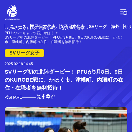
コ
ン
テ
ン
ツ
ニュース
男子日本代表
女子日本代表
SVリーグ
海外
セリ
バレーボールキング
SVリーグ
SVリーグ女子
へ
PFUブルーキャッツ石川かほく
ス
SVリーグ初の北陸ダービー！ PFUが3月8日、9日のKUROBE戦に、かほく
市、津幡町、内灘町の在住・在職者を無料招待！
キ
ッ
SVリーグ女子
プ
2025.02.18 14:45
SVリーグ初の北陸ダービー！ PFUが3月8日、9日
のKUROBE戦に、かほく市、津幡町、内灘町の在
住・在職者を無料招待！
SHARE