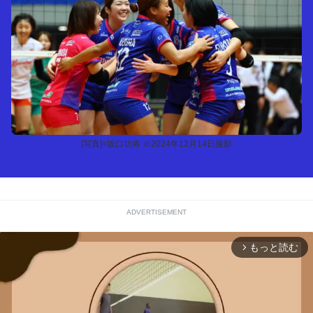
[写真]=坂口功将 ※2024年12月14日撮影
ADVERTISEMENT
もっと読む
arrow_forward_ios