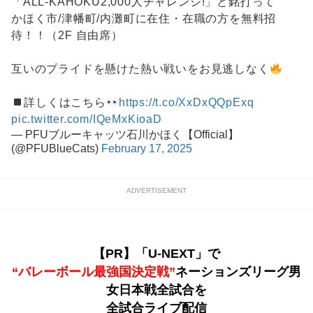
「ALL-KAHOKU2,000人チャレンジ!」と銘打って
かほく市/津幡町/内灘町に在住・在職の方を無料招
待！！（2F 自由席）
互いのプライドを懸けた熱い戦いをお見逃しなく
詳しくはこちら
https://t.co/XxDxQQpExq
pic.twitter.com/IQeMxKioaD
— PFUブルーキャッツ石川かほく【Official】
(@PFUBlueCats)
February 17, 2025
ADVERTISEMENT
【PR】「U-NEXT」で
“バレーボール最強国決定戦”
ネーションズリーグ男
女日本戦全試合を
全試合ライブ配信