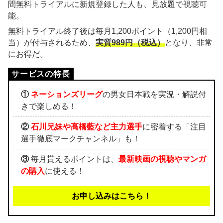
間無料トライアルに新規登録した人も、見放題で視聴可
能。
無料トライアル終了後は毎月1,200ポイント（1,200円相
当）が付与されるため、
実質989円（税込）
となり、非常
にお得だ。
①
ネーションズリーグ
の男女日本戦を実況・解説付
きで楽しめる！
②
石川兄妹や髙橋藍など主力選手
に密着する「注目
選手徹底マークチャンネル」も！
③
毎月貰えるポイントは、
最新映画の視聴やマンガ
の購入
に使える！
お申し込みはこちら！