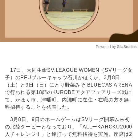
Powered by 
GliaStudios
Unmute
17日、大同生命SV.LEAGUE WOMEN（SVリーグ女
子）のPFUブルーキャッツ石川かほくが、3月8日
（土）と9日（日）にとり野菜みそ BLUECAS ARENA
で行われる第18節のKUROBEアクアフェアリーズ戦に
て、かほく市、津幡町、内灘町に在住・在職の方を無
料招待することを発表した。
3月8日、9日のホームゲームはSVリーグ開幕以来初
の北陸ダービーとなっており、「ALLーKAHOKU2000
人チャレンジ！」と銘打って無料招待を実施。座席は2