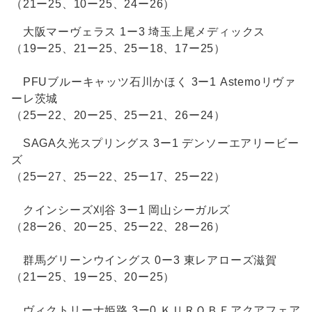
（21ー25、10ー25、24ー26）
大阪マーヴェラス 1ー3 埼玉上尾メディックス
（19ー25、21ー25、25ー18、17ー25）
PFUブルーキャッツ石川かほく 3ー1 Astemoリヴァ
ーレ茨城
（25ー22、20ー25、25ー21、26ー24）
SAGA久光スプリングス 3ー1 デンソーエアリービー
ズ
（25ー27、25ー22、25ー17、25ー22）
クインシーズ刈谷 3ー1 岡山シーガルズ
（28ー26、20ー25、25ー22、28ー26）
群馬グリーンウイングス 0ー3 東レアローズ滋賀
（21ー25、19ー25、20ー25）
ヴィクトリーナ姫路 3ー0 ＫＵＲＯＢＥアクアフェア