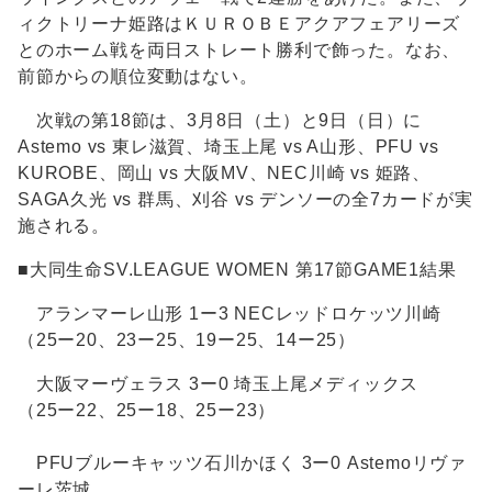
ィクトリーナ姫路はＫＵＲＯＢＥアクアフェアリーズ
とのホーム戦を両日ストレート勝利で飾った。なお、
前節からの順位変動はない。
次戦の第18節は、3月8日（土）と9日（日）に
Astemo vs 東レ滋賀、埼玉上尾 vs A山形、PFU vs
KUROBE、岡山 vs 大阪MV、NEC川崎 vs 姫路、
SAGA久光 vs 群馬、刈谷 vs デンソーの全7カードが実
施される。
■大同生命SV.LEAGUE WOMEN 第17節GAME1結果
アランマーレ山形 1ー3 NECレッドロケッツ川崎
（25ー20、23ー25、19ー25、14ー25）
大阪マーヴェラス 3ー0 埼玉上尾メディックス
（25ー22、25ー18、25ー23）
PFUブルーキャッツ石川かほく 3ー0 Astemoリヴァ
ーレ茨城