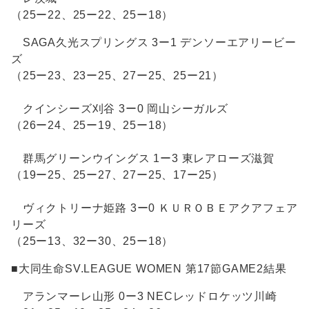
（25ー22、25ー22、25ー18）
SAGA久光スプリングス 3ー1 デンソーエアリービー
ズ
（25ー23、23ー25、27ー25、25ー21）
クインシーズ刈谷 3ー0 岡山シーガルズ
（26ー24、25ー19、25ー18）
群馬グリーンウイングス 1ー3 東レアローズ滋賀
（19ー25、25ー27、27ー25、17ー25）
ヴィクトリーナ姫路 3ー0 ＫＵＲＯＢＥアクアフェア
リーズ
（25ー13、32ー30、25ー18）
■大同生命SV.LEAGUE WOMEN 第17節GAME2結果
アランマーレ山形 0ー3 NECレッドロケッツ川崎