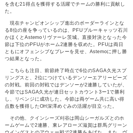
を含む21得点を獲得する活躍でチームの勝利に貢献し
た。
現在チャンピオンシップ進出のボーダーラインとな
る8位の座を争っているのは、PFUブルーキャッツ石川
かほくとAstemoリヴァーレ茨城。直接対決となった今
節は下位のPFUがホーム2連勝を収めた。PFUは両日
ともにオフェンシブなプレーを見せ、Astemoに押し勝
つ結果となった。
こちらも注目、前節終了時点で6位のSAGA久光スプ
リングスと、2位につけているデンソーエアリービーズ
の対戦。前回の対戦ではデンソーが2連勝していたが、
今節ではSAGA久光が連日セットカウント3ー1で勝利
し、リベンジに成功した。今節は両ゲーム共に高い得
点数を獲得したOH深澤めぐみの活躍が目立った。
その他、クインシーズ刈谷は岡山シーガルズとのホ
ームゲームで2連勝、東レアローズ滋賀は群馬グリーン
ウイングスとのアウェー戦で2連勝をあげた。また、ヴ