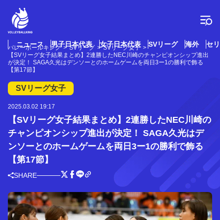
コ
ン
テ
ン
ツ
ニュース
男子日本代表
女子日本代表
SVリーグ
海外
セリ
バレーボールキング
SVリーグ
SVリーグ女子
へ
【SVリーグ女子結果まとめ】2連勝したNEC川崎のチャンピオンシップ進出
ス
が決定！ SAGA久光はデンソーとのホームゲームを両日3ー1の勝利で飾る
【第17節】
キ
ッ
SVリーグ女子
プ
2025.03.02 19:17
【SVリーグ女子結果まとめ】2連勝したNEC川崎の
チャンピオンシップ進出が決定！ SAGA久光はデ
ンソーとのホームゲームを両日3ー1の勝利で飾る
【第17節】
SHARE