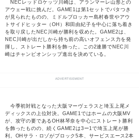
NECレッドロケッツ川崎は、アランマーレ山形との
アウェー戦に挑んだ。GAME1は第1セットでバタつき
が見られたものの、ミドルブロッカー島村春世やアウ
トサイドヒッター（OH）和田由紀子を中心に落ち着き
を取り戻したNEC川崎が勝利を収めた。GAME2は、
NEC川崎が出だしから持ち前の高いオフェンス力を発
揮し、ストレート勝利を飾った。この2連勝でNEC川
崎はチャンピオンシップ進出を決めている。
ADVERTISEMENT
今季初対戦となった大阪マーヴェラスと埼玉上尾メ
ディックスの上位対決。GAME1ではホームの大阪MV
が、攻守の要であるOH林琴奈を中心にストレート勝利
を飾ったものの、続くGAME2は3ー1で埼玉上尾が勝
利。OHサラ・ロゾがブロック5本、サービスエース2本