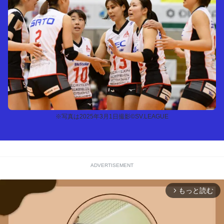
※写真は2025年3月1日撮影©SV.LEAGUE
ADVERTISEMENT
もっと読む
arrow_forward_ios