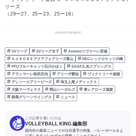
リーズ
（29ー27、25ー23、25ー16）
ADVERTISEMENT
SVリーグ
SVリーグ女子
Astemoリヴァーレ茨城
ＫＵＲＯＢＥアクアフェアリーズ富山
NECレッドロケッツ川崎
PFUブルーキャッツ石川かほく
SAGA久光スプリングス
アランマーレ秋田庄内
アリーザ愛知
ヴィクトリーナ姫路
デンソーエアリービーズ
埼玉上尾メディックス
大阪マーヴェラス
岡山シーガルズ
東レアローズ滋賀
群馬グリーンウイングス
ニュース
この記事を書いたのは
VOLLEYBALL KING 編集部
国内外の最新ニュースや注目選手の特集、バレーボールをよ
り楽しめるバレーボール情報・ニュースサイト