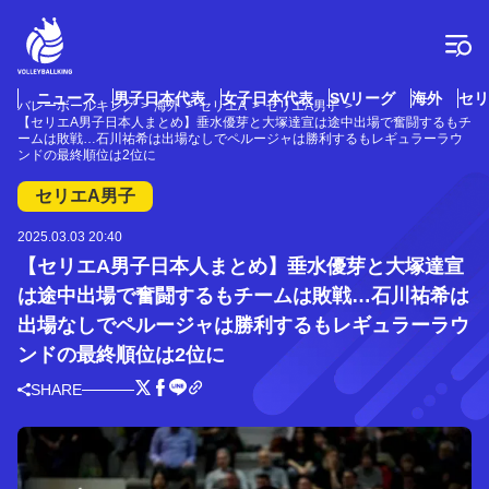
コ
ン
テ
ン
ツ
ニュース
男子日本代表
女子日本代表
SVリーグ
海外
セリ
バレーボールキング
海外
セリエA
セリエA男子
へ
【セリエA男子日本人まとめ】垂水優芽と大塚達宣は途中出場で奮闘するもチ
ス
ームは敗戦…石川祐希は出場なしでペルージャは勝利するもレギュラーラウ
ンドの最終順位は2位に
キ
ッ
セリエA男子
プ
2025.03.03 20:40
【セリエA男子日本人まとめ】垂水優芽と大塚達宣
は途中出場で奮闘するもチームは敗戦…石川祐希は
出場なしでペルージャは勝利するもレギュラーラウ
ンドの最終順位は2位に
SHARE