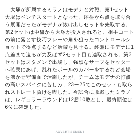
大塚が所属するミラノはモデナと対戦。第1セット、
大塚はベンチスタートとなった。序盤から点を取り合
う展開だったがモデナが抜け出しセットを先取する。
第2セットは中盤から大塚が投入されると、相手コート
の前に落とす技巧プレーや角を狙ったコントロールシ
ョットで得点するなど活躍を見せる。終盤にモデナに1
点差まで迫るが力及ばず2セット目も連取される。第3
セットはスタメンで出場し、強烈なサーブをセッター
へ確実にあげ、乱れたボールのカバーをするなど会場
を沸かせ守備面で活躍したが、チームはモデナの打点
の高いスパイクに苦しみ、23ー25でこのセットも取ら
れストレート負けを喫した。今試合に敗戦したミラノ
は、レギュラーラウンドは12勝10敗とし、最終順位は
6位に確定した。
ADVERTISEMENT