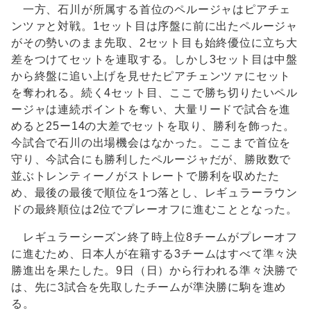
一方、石川が所属する首位のペルージャはピアチェ
ンツァと対戦。1セット目は序盤に前に出たペルージャ
がその勢いのまま先取、2セット目も始終優位に立ち大
差をつけてセットを連取する。しかし3セット目は中盤
から終盤に追い上げを見せたピアチェンツァにセット
を奪われる。続く4セット目、ここで勝ち切りたいペル
ージャは連続ポイントを奪い、大量リードで試合を進
めると25ー14の大差でセットを取り、勝利を飾った。
今試合で石川の出場機会はなかった。ここまで首位を
守り、今試合にも勝利したペルージャだが、勝敗数で
並ぶトレンティーノがストレートで勝利を収めたた
め、最後の最後で順位を1つ落とし、レギュラーラウン
ドの最終順位は2位でプレーオフに進むこととなった。
レギュラーシーズン終了時上位8チームがプレーオフ
に進むため、日本人が在籍する3チームはすべて準々決
勝進出を果たした。9日（日）から行われる準々決勝で
は、先に3試合を先取したチームが準決勝に駒を進め
る。