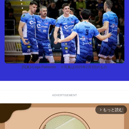
[写真]=Lega Pallavolo ※写真は2025年2月3日のもの
ADVERTISEMENT
もっと読む
arrow_forward_ios