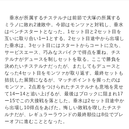
垂水が所属するチステルナは前節で大塚の所属する
ミラノに敗れ2連敗中。今節はモンツァと対戦し、垂水
はベンチスタートとなった。1セット目と2セット目を
互いに取り合い1ー1とする。2セット目途中から出場し
た垂水は、3セット目にはスタートからコートに立ち、
サービスエース、巧みなスパイクで得点を重ね、チス
テルナがデュースを制しセットを取る。ここで勝負を
決めたいチステルナだったが、またしてもデュースと
なった4セット目をモンツァが取り返す。最終セットも
拮抗した展開になるが、マッチポイントを握ったのは
モンツァ。2点差をつけられたチステルナも意地を見せ
て14ー14と追い上げるが、最後はブロックに阻まれ17
ー15でこの大接戦を落とした。垂水は2セット目途中か
ら出場し10得点をあげた。悔しい敗戦を喫したチステ
ルナだが、レギュラーラウンドの最終順位は8位でプレ
ーオフに進むこととなった。