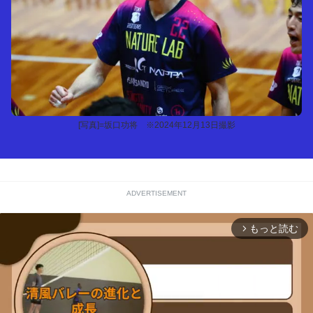
[写真]=坂口功将 ※2024年12月13日撮影
ADVERTISEMENT
もっと読む
arrow_forward_ios