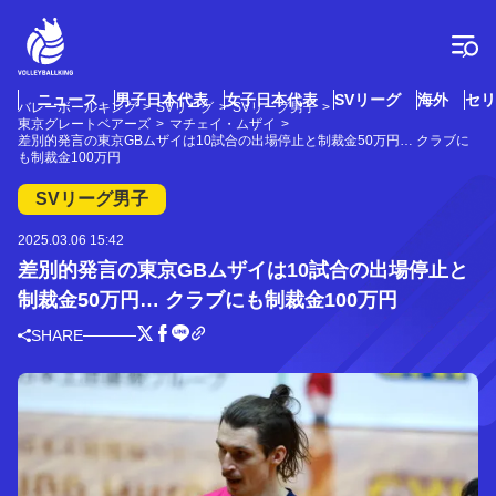
コ
ン
テ
ン
ツ
ニュース
男子日本代表
女子日本代表
SVリーグ
海外
セリ
バレーボールキング
SVリーグ
SVリーグ男子
へ
東京グレートベアーズ
マチェイ・ムザイ
ス
差別的発言の東京GBムザイは10試合の出場停止と制裁金50万円… クラブに
も制裁金100万円
キ
ッ
SVリーグ男子
プ
2025.03.06 15:42
差別的発言の東京GBムザイは10試合の出場停止と
制裁金50万円… クラブにも制裁金100万円
SHARE