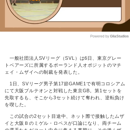
Powered by 
GliaStudios
Unmute
一般社団法人SVリーグ（SVL）は6日、東京グレー
トベアーズに所属するポーランド人オポジットのマチ
ェイ・ムザイへの制裁を発表した。
1日、SVリーグ男子第17節GAME1で有明コロシアム
にて大阪ブルテオンと対戦した東京GB。第1セットを
先取するも、そこから3セット続けて奪われ、逆転負け
を喫した。
この試合の2セット目途中、ネット際で接触したムザ
イと大阪Ｂのミゲル・ロペスが口論になり、両チーム