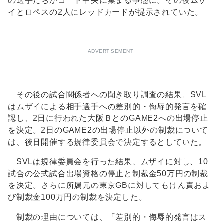
の選手たちがコート中央に集まる事態に。その後ムザ
イとロペスの2人にレッドカードが提示されていた。
ADVERTISEMENT
その後の試合関係者への聞き取り調査の結果、SVL
はムザイによる相手選手への差別的・侮辱的発言を確
認し、2日に行われた大阪ＢとのGAME2への出場停止
を決定。2日のGAME2の出場停止以外の制裁について
は、後日開催する規律委員会で決定するとしていた。
SVLは規律委員会を行った結果、ムザイに対し、10
試合の公式試合出場資格の停止と制裁金50万円の制裁
を決定。さらに所属元の東京GBに対してもけん責およ
び制裁金100万円の制裁を決定した。
制裁の理由については、「差別的・侮辱的発言はス