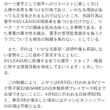
ポーツ選手として相手へのリスペクトに著しく欠け、
人権や名誉を傷つける行為であり、いかなる理由があ
っても正当化されるものではないところ、当該行為は
選手やSV.LEAGUE関係者を傷つけるだけでなく、リ
ーグ・クラブの価値を貶める由々しき事態である。ま
た事案の重大性を鑑み、選手の管理監督責任を負うク
ラブについても相当の制裁を免れない」としている。
また、SVLは「いかなる差別・誹謗中傷も容認しな
い姿勢をここに改めて宣言するとともに、
SV.LEAGUEに所属する全ての選手・スタッフ・職員
に対する啓発活動を強化してまいります」と示してい
る。
この制裁により、ムザイは4月5日に行われるSVリー
グ男子第22節GAME1の日本製鉄堺ブレイザーズ戦まで
出場できないことに。4月6日に行われる日鉄堺BZ戦
と、東京GBが進出した場合にはチャンピオンシップへ
の出場は可能となる。