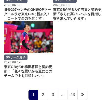
SVリーグ男子
SVリーグ男子
2026.06.19
2026.06.18
身長207センチのOH兼OPマー
東京GBがMB大竹壱青と契約更
ク・ルラが東京GBに新加入！
新「さらに高いレベルを目指し
「コートで全力を尽くす」
突き進んでいきます」
SVリーグ男子
2026.06.17
東京GBがOH柳田将洋と契約更
新！「色々な思いから更にこの
チームで上を目指したい」
1
2
3
…
43