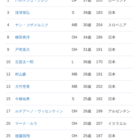
1
バルトシュ・クレク
OP
37歳
205
ポーランド
3
深津旭弘
S
39歳
183
日本
4
ヤン・コザメルニク
MB
30歳
204
スロベニア
8
柳田将洋
OH
34歳
186
日本
9
戸嵜嵩大
OH
31歳
191
日本
10
古賀太一郎
L
36歳
170
日本
12
村山豪
MB
28歳
191
日本
13
大竹壱青
MB
30歳
202
日本
15
今橋祐希
S
25歳
182
日本
17
ルチアーノ・ヴィセンティン
OH
26歳
199
アルゼンチン
20
マーク・ルラ
OH
20歳
207
イスラエル
25
後藤陸翔
OH
25歳
187
日本