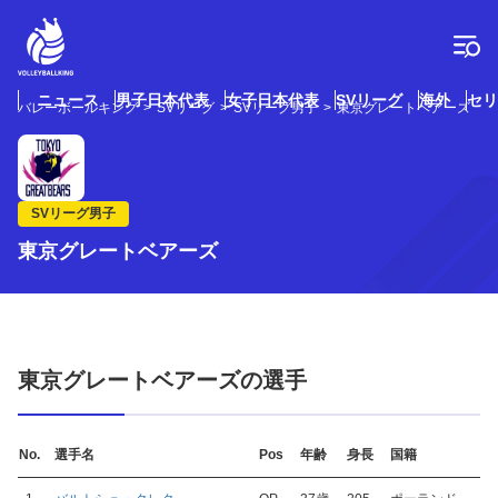
コ
ン
テ
ン
ツ
ニュース
男子日本代表
女子日本代表
SVリーグ
海外
セリ
バレーボールキング
SVリーグ
SVリーグ男子
東京グレートベアーズ
へ
ス
キ
ッ
プ
SVリーグ男子
東京グレートベアーズ
東京グレートベアーズの選手
No.
選手名
Pos
年齢
身長
国籍