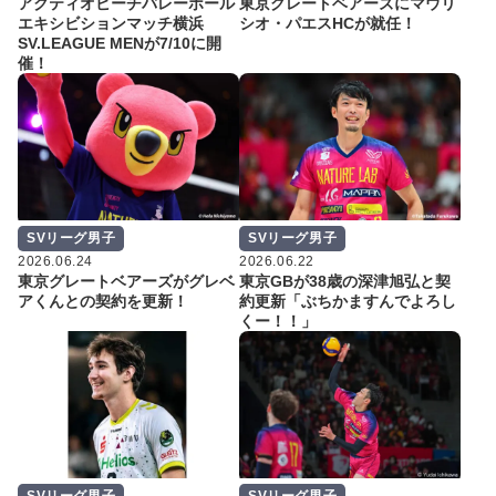
アクティオビーチバレーボール
東京グレートベアーズにマウリ
エキシビションマッチ横浜
シオ・パエスHCが就任！
SV.LEAGUE MENが7/10に開
催！
SVリーグ男子
SVリーグ男子
2026.06.24
2026.06.22
東京グレートベアーズがグレベ
東京GBが38歳の深津旭弘と契
アくんとの契約を更新！
約更新「ぶちかますんでよろし
くー！！」