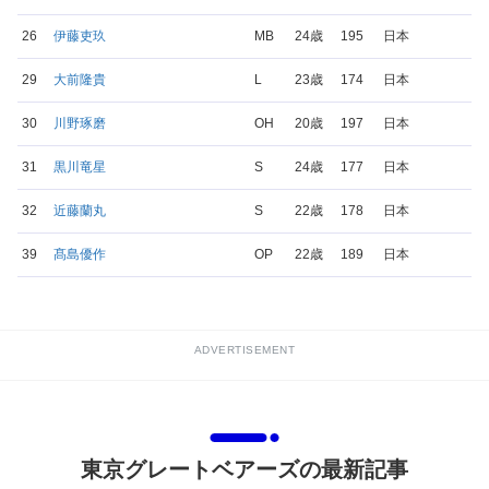
26
伊藤吏玖
MB
24歳
195
日本
29
大前隆貴
L
23歳
174
日本
30
川野琢磨
OH
20歳
197
日本
31
黒川竜星
S
24歳
177
日本
32
近藤蘭丸
S
22歳
178
日本
39
髙島優作
OP
22歳
189
日本
ADVERTISEMENT
東京グレートベアーズの最新記事