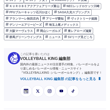
SVリーグ
SVリーグ女子
Astemoリヴァーレ茨城
ＫＵＲＯＢＥアクアフェアリーズ富山
NECレッドロケッツ川崎
PFUブルーキャッツ石川かほく
SAGA久光スプリングス
アランマーレ秋田庄内
アリーザ愛知
ヴィクトリーナ姫路
デンソーエアリービーズ
埼玉上尾メディックス
大阪マーヴェラス
岡山シーガルズ
東レアローズ滋賀
群馬グリーンウイングス
ニュース
SVリーグ見どころ
この記事を書いたのは
VOLLEYBALL KING 編集部
国内外の最新ニュースや注目選手の特集、バレーボールをよ
り楽しめるバレーボール情報・ニュースサイト
『VOLLEYBALLKING（バレーボールキング）』編集部です！
VOLLEYBALL KING 編集部 の記事をもっと見る