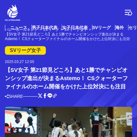
コ
ン
テ
ン
ツ
ニュース
男子日本代表
女子日本代表
SVリーグ
海外
セリ
バレーボールキング
SVリーグ
SVリーグ女子
へ
【SV女子 第21節見どころ】あと1勝でチャンピオンシップ進出が決まる
ス
Astemo！ CSクォーターファイナルのホーム開催をかけた上位対決にも注目
キ
SVリーグ女子
ッ
プ
2025.03.27 12:05
【SV女子 第21節見どころ】あと1勝でチャンピオ
ンシップ進出が決まるAstemo！ CSクォーターフ
ァイナルのホーム開催をかけた上位対決にも注目
SHARE