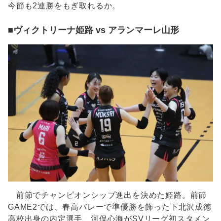
今節も2連勝をもぎ取れるか。
■ヴィクトリーナ姫路 vs アランマーレ山形
前節でチャンピオンシップ進出を決めた姫路。前節
GAME2では、春高バレーで準優勝を飾った下北沢成徳
高校出身の内定選手、河俣心海がSVリーグ初スタメン