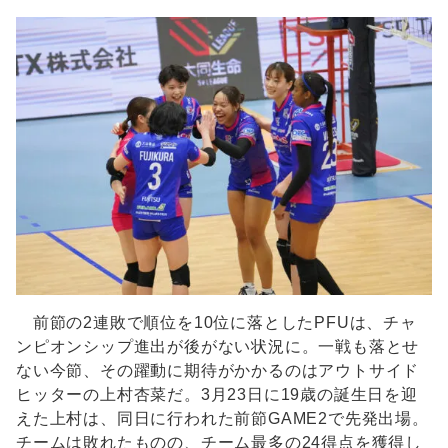
前節の2連敗で順位を10位に落としたPFUは、チャ
ンピオンシップ進出が後がない状況に。一戦も落とせ
ない今節、その躍動に期待がかかるのはアウトサイド
ヒッターの上村杏菜だ。3月23日に19歳の誕生日を迎
えた上村は、同日に行われた前節GAME2で先発出場。
チームは敗れたものの、チーム最多の24得点を獲得し