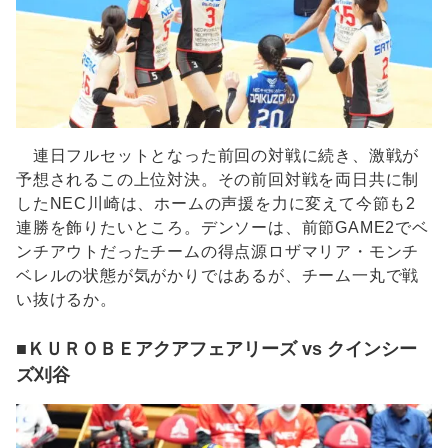
連日フルセットとなった前回の対戦に続き、激戦が
予想されるこの上位対決。その前回対戦を両日共に制
したNEC川崎は、ホームの声援を力に変えて今節も2
連勝を飾りたいところ。デンソーは、前節GAME2でベ
ンチアウトだったチームの得点源ロザマリア・モンチ
ベレルの状態が気がかりではあるが、チーム一丸で戦
い抜けるか。
■ＫＵＲＯＢＥアクアフェアリーズ vs クインシー
ズ刈谷