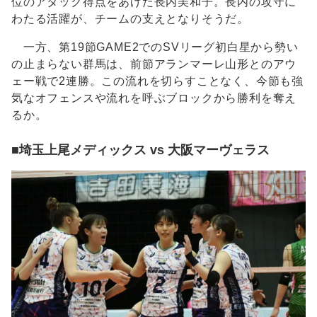
位のアタック得点をあげた長内美和子。長内の攻守に
わたる活躍が、チームの支えとなりそうだ。
一方、第19節GAME2でのSVリーグ初白星から勢い
の止まらない群馬は、前節アランマーレ山形とのアウ
ェー戦で2連勝。この流れを切らすことなく、今節も強
気なオフェンスや流れを呼ぶブロックから勝利を奪え
るか。
■埼玉上尾メディックス vs 大阪マーヴェラス