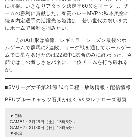
に抜擢。いきなりアタック決定率60％をマークし、チ
ームの勝利に貢献した。春高バレーMVPの秋本美空に
続き内定選手の活躍光る姫路は、若い世代の勢いを力
にホームで勝利を掴みたい。
一方のA山形は前節、レギュラーシーズン最後のホー
ムゲームで群馬に2連敗。リーグ戦を通してホームゲー
ムで白星をあげたのは22戦中1試合のみに終わった。今
節ではこの悔しさをバネに、上位チームを打ち破れる
か。
■SVリーグ女子第21節 試合日程・放送情報・配信情報
PFUブルーキャッツ石川かほく vs 東レアローズ滋賀
▼日時
GAME1：3月29日（土）13時5分～
GAME2：3月30日（日）13時5分～
▼会場