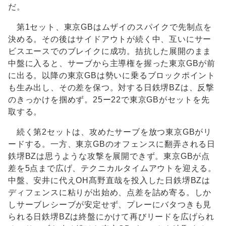
だ。
第1セット、東京GBはムザイのスパイクで先制点を
決める。その後はサイドアウトが続く中、互いにサー
ビスエースでのブレイクに成功。拮抗した展開のまま
中盤に入ると、サーブから主導権を握った東京GBが前
に出る。以降の東京GBは勢いに乗るブロックポイント
も生み出し、その差を保つ。対する日鉄堺BZは、反撃
のきっかけを掴めず。25ー22で東京GBがセットを先
取する。
続く第2セットは、攻めたサーブを放つ東京GBがリ
ードする。一方、東京GBのオフェンスに翻弄される日
鉄堺BZは思うような攻撃を展開できず。東京GBが点
差を5点まで広げ、テクニカルタイムアウトを迎える。
中盤、安井に代えOH髙野直哉を投入した日鉄堺BZは
ディフェンスに粘りが出始め、点差を詰め寄る。しか
しサーブレシーブが安定せず、プレーにバタつきも見
られる日鉄堺BZは終盤にかけて再びリードを広げられ