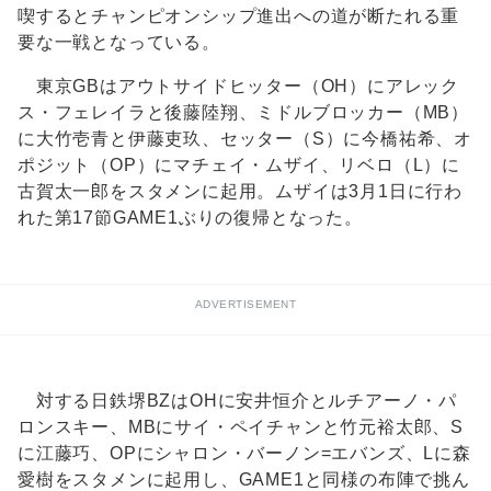
喫するとチャンピオンシップ進出への道が断たれる重
要な一戦となっている。
東京GBはアウトサイドヒッター（OH）にアレック
ス・フェレイラと後藤陸翔、ミドルブロッカー（MB）
に大竹壱青と伊藤吏玖、セッター（S）に今橋祐希、オ
ポジット（OP）にマチェイ・ムザイ、リベロ（L）に
古賀太一郎をスタメンに起用。ムザイは3月1日に行わ
れた第17節GAME1ぶりの復帰となった。
ADVERTISEMENT
対する日鉄堺BZはOHに安井恒介とルチアーノ・パ
ロンスキー、MBにサイ・ペイチャンと竹元裕太郎、S
に江藤巧、OPにシャロン・バーノン=エバンズ、Lに森
愛樹をスタメンに起用し、GAME1と同様の布陣で挑ん