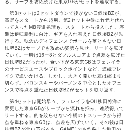
る。サーブを攻め続けた東京GBがセットを連取する。
第3セットは2セットダウンで後がない日鉄堺BZが、
髙野をスタートから起用。第2セット中盤に竹元と代わ
って入ったMB渡邉晃瑠も、スタートから投入した。序
盤は逆転勝利に向け、ギアを入れ替えた日鉄堺BZが先
行する。執念のディフェンスでボールを落とさない日
鉄堺BZはサーブでも攻めの姿勢を見せ、リードを広げ
ていく。一時は16ー8とダブルスコアまで点差を広げた
日鉄堺BZだったが、食い下がる東京GBはフェレイラ
のサービスエースやブロックポイントなど、連続ブレ
イクで追いかける。しかし、大きく開いた差は縮まり
切らず。パロンスキーやバーノンを中心としたオフェ
ンスで得点を重ねた日鉄堺BZがセットを取り返す。
第4セットは開始早々、フェレイラをOH柳田将洋に
変更した東京GBがサーブから流れを掴み、連続得点で
リードする。的を絞らせない今橋のトスワークから得
点を重ねる東京GBは、点差を広げていく。その後は日
鉄堺BZが食い下がるも、GAME1でも炸裂した柳田の