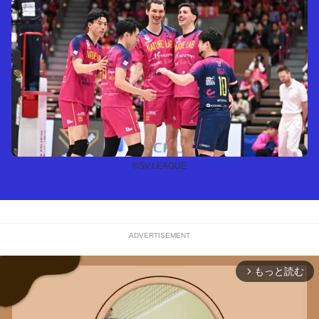
©SV.LEAGUE
ADVERTISEMENT
もっと読む
arrow_forward_ios