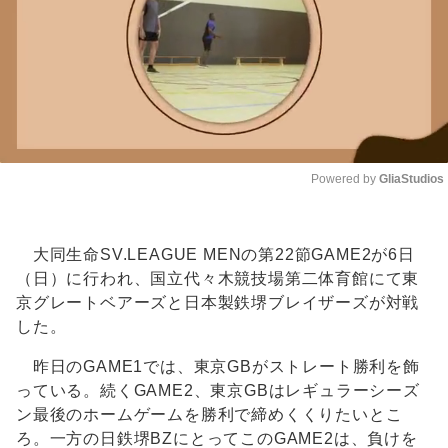
Powered by 
GliaStudios
Unmute
大同生命SV.LEAGUE MENの第22節GAME2が6日
（日）に行われ、国立代々木競技場第二体育館にて東
京グレートベアーズと日本製鉄堺ブレイザーズが対戦
した。
昨日のGAME1では、東京GBがストレート勝利を飾
っている。続くGAME2、東京GBはレギュラーシーズ
ン最後のホームゲームを勝利で締めくくりたいとこ
ろ。一方の日鉄堺BZにとってこのGAME2は、負けを