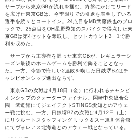
サーブから東京GBが流れを掴む。終盤にかけてリード
を広げた東京GBは、今季限りでの引退を表明している
選手を続々とコートイン。24点目をMB武藤鉄也のブロ
ックで、25点目をOH星野秀知のスパイクで得点した東
京GBは第4セットを奪取し、セットカウント3ー1で勝
利を収めた。
サーブから主導権を握った東京GBが、レギュラーシ
ーズン最後のホームゲームを勝利で飾ることとなっ
た。一方、今節で悔しい2連敗を喫した日鉄堺BZはチ
ャンピオンシップ進出ならず。
東京GBの次戦は4月18日（金）に行われるチャンピ
オンシップのクォーターファイナル。岡崎中央総合公
園 武道館にてジェイテクトSTINGS愛知とのアウェ
ー戦に挑む。一方、日鉄堺BZの次戦は4月12日（土）
にリクルートスタッフィング リック＆スー旭川体育館
にてヴォレアス北海道とのアウェー戦となっている。