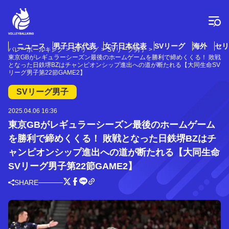
コ
ン
テ
ン
ツ
ニュース
男子日本代表
女子日本代表
SVリーグ
海外
セリ
バレーボールキング
SVリーグ
SVリーグ男子
へ
東京GBがレギュラーシーズン最後のホームゲームを勝利で締めくくる！ 敗戦
ス
となった日鉄堺BZはチャンピオンシップ進出への道が断たれる【大同生命SV
リーグ男子第22節GAME2】
キ
ッ
SVリーグ男子
プ
2025.04.06 16:36
東京GBがレギュラーシーズン最後のホームゲーム
を勝利で締めくくる！ 敗戦となった日鉄堺BZはチ
ャンピオンシップ進出への道が断たれる【大同生命
SVリーグ男子第22節GAME2】
SHARE