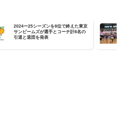
2024ー25シーズンを8位で終えた東京
V
サンビームズが選手とコーチ計8名の
定！
引退と退団を発表
王
M