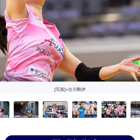
[写真]=古川剛伊