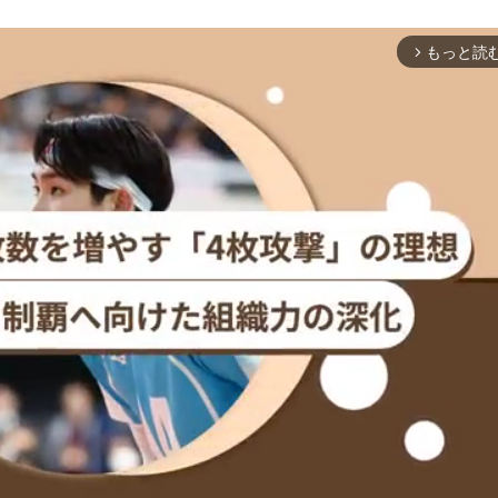
もっと読
arrow_forward_ios