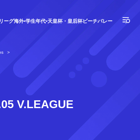
Vリーグ
海外
学生年代
天皇杯・皇后杯
ビーチバレー
es
 V.LEAGUE