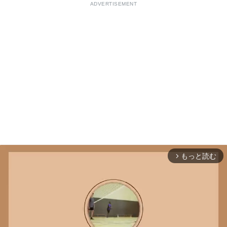
ADVERTISEMENT
もっと読む
arrow_forward_ios