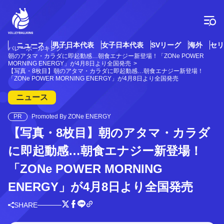
コ
ン
テ
ン
ツ
ニュース
男子日本代表
女子日本代表
SVリーグ
海外
セリ
バレーボールキング
へ
朝のアタマ・カラダに即起動感…朝食エナジー新登場！「ZONe POWER
ス
MORNING ENERGY」が4月8日より全国発売
【写真・8枚目】朝のアタマ・カラダに即起動感…朝食エナジー新登場！
キ
「ZONe POWER MORNING ENERGY」が4月8日より全国発売
ッ
プ
ニュース
PR
Promoted By ZONe ENERGY
【写真・8枚目】朝のアタマ・カラダ
に即起動感…朝食エナジー新登場！
「ZONe POWER MORNING
ENERGY」が4月8日より全国発売
SHARE