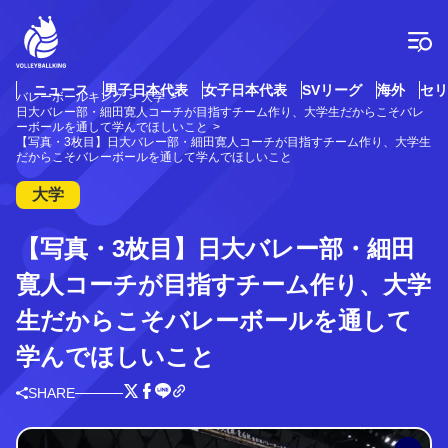
コ
ン
テ
ン
ツ
ニュース
男子日本代表
女子日本代表
SVリーグ
海外
セリ
バレーボールキング
大学
へ
日大バレー部・細田寛人コーチが目指すチーム作り、大学生だからこそバレ
ス
ーボールを通して学んでほしいこと
【写真・3枚目】日大バレー部・細田寛人コーチが目指すチーム作り、大学生
キ
だからこそバレーボールを通して学んでほしいこと
ッ
プ
大学
【写真・3枚目】日大バレー部・細田
寛人コーチが目指すチーム作り、大学
生だからこそバレーボールを通して
学んでほしいこと
SHARE