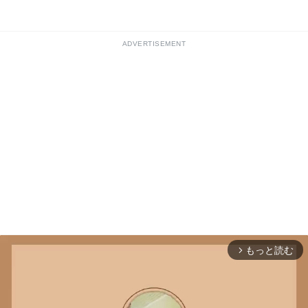
ADVERTISEMENT
もっと読む
arrow_forward_ios