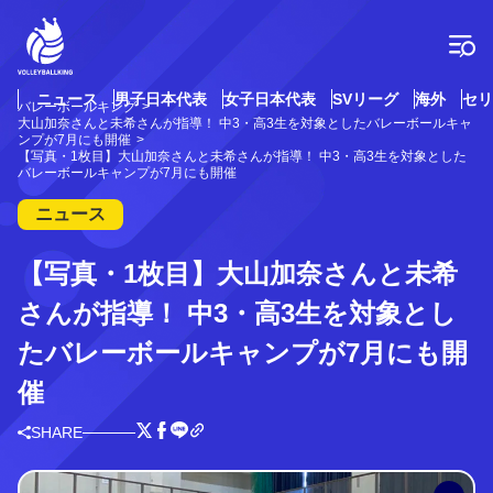
コ
ン
テ
ン
ツ
ニュース
男子日本代表
女子日本代表
SVリーグ
海外
セリ
バレーボールキング
へ
大山加奈さんと未希さんが指導！ 中3・高3生を対象としたバレーボールキャ
ス
ンプが7月にも開催
【写真・1枚目】大山加奈さんと未希さんが指導！ 中3・高3生を対象とした
キ
バレーボールキャンプが7月にも開催
ッ
プ
ニュース
【写真・1枚目】大山加奈さんと未希
さんが指導！ 中3・高3生を対象とし
たバレーボールキャンプが7月にも開
催
SHARE