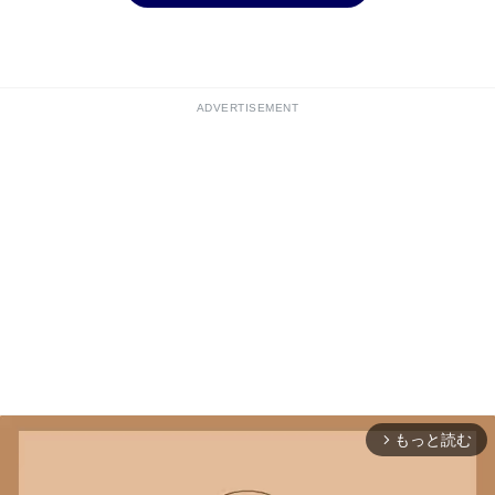
ADVERTISEMENT
もっと読む
arrow_forward_ios