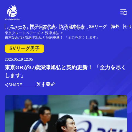
コ
ン
テ
ン
ツ
ニュース
男子日本代表
女子日本代表
SVリーグ
海外
セリ
バレーボールキング
SVリーグ
SVリーグ男子
へ
東京グレートベアーズ
深津旭弘
ス
東京GBが37歳深津旭弘と契約更新！ 「全力を尽くします」
キ
SVリーグ男子
ッ
プ
2025.05.19 12:05
東京GBが37歳深津旭弘と契約更新！ 「全力を尽く
します」
SHARE