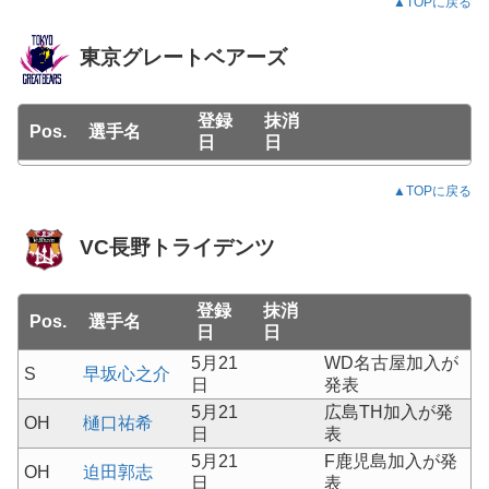
▲TOPに戻る
東京グレートベアーズ
登録
抹消
Pos.
選手名
日
日
▲TOPに戻る
VC長野トライデンツ
登録
抹消
Pos.
選手名
日
日
5月21
WD名古屋加入が
S
早坂心之介
日
発表
5月21
広島TH加入が発
OH
樋口祐希
日
表
5月21
F鹿児島加入が発
OH
迫田郭志
日
表