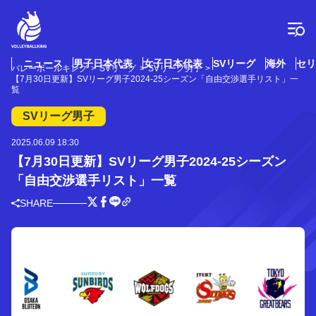
コ
ン
テ
ン
ツ
ニュース
男子日本代表
女子日本代表
SVリーグ
海外
セリ
バレーボールキング
SVリーグ
SVリーグ男子
へ
【7月30日更新】SVリーグ男子2024-25シーズン「自由交渉選手リスト」一
ス
覧
キ
SVリーグ男子
ッ
プ
2025.06.09 18:30
【7月30日更新】SVリーグ男子2024-25シーズン
「自由交渉選手リスト」一覧
SHARE