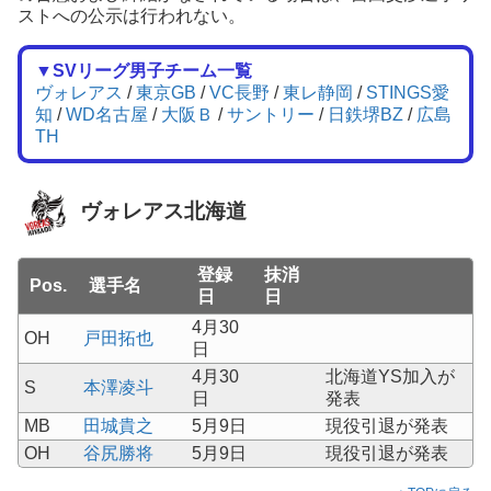
ストへの公示は行われない。
▼SVリーグ男子チーム一覧
ヴォレアス
/
東京GB
/
VC長野
/
東レ静岡
/
STINGS愛
知
/
WD名古屋
/
大阪Ｂ
/
サントリー
/
日鉄堺BZ
/
広島
TH
ヴォレアス北海道
登録
抹消
Pos.
選手名
日
日
4月30
OH
戸田拓也
日
4月30
北海道YS加入が
S
本澤凌斗
日
発表
MB
田城貴之
5月9日
現役引退が発表
OH
谷尻勝将
5月9日
現役引退が発表