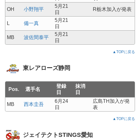
5月21
OH
小野翔平
R栃木加入が発表
日
5月21
L
備一真
日
5月21
MB
波佐間泰平
日
▲TOPに戻る
東レアローズ静岡
登録
抹消
Pos.
選手名
日
日
6月24
広島TH加入が発
MB
西本圭吾
日
表
▲TOPに戻る
ジェイテクトSTINGS愛知