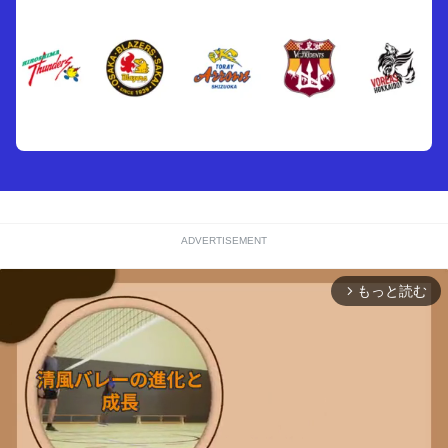
ADVERTISEMENT
もっと読む
arrow_forward_ios