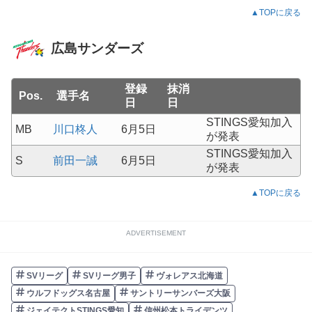
▲TOPに戻る
広島サンダーズ
登録
抹消
Pos.
選手名
日
日
STINGS愛知加入
MB
川口柊人
6月5日
が発表
STINGS愛知加入
S
前田一誠
6月5日
が発表
▲TOPに戻る
ADVERTISEMENT
SVリーグ
SVリーグ男子
ヴォレアス北海道
ウルフドッグス名古屋
サントリーサンバーズ大阪
ジェイテクトSTINGS愛知
信州松本トライデンツ