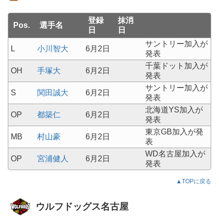
登録
抹消
Pos.
選手名
日
日
サントリー加入が
L
小川智大
6月2日
発表
千葉ドット加入が
OH
手塚大
6月2日
発表
サントリー加入が
S
関田誠大
6月2日
発表
北海道YS加入が
OP
都築仁
6月2日
発表
東京GB加入が発
MB
村山豪
6月2日
表
WD名古屋加入が
OP
宮浦健人
6月2日
発表
▲TOPに戻る
ウルフドッグス名古屋