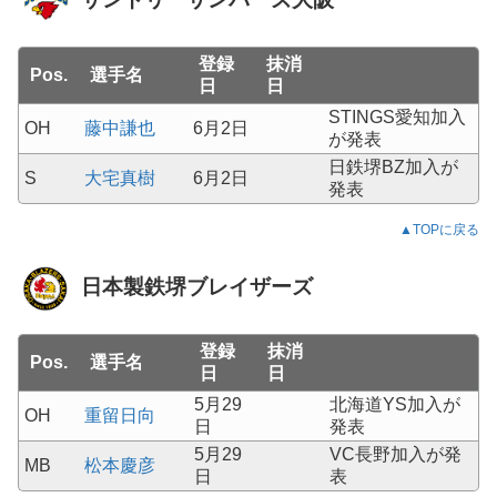
登録
抹消
Pos.
選手名
日
日
STINGS愛知加入
OH
藤中謙也
6月2日
が発表
日鉄堺BZ加入が
S
大宅真樹
6月2日
発表
▲TOPに戻る
日本製鉄堺ブレイザーズ
登録
抹消
Pos.
選手名
日
日
5月29
北海道YS加入が
OH
重留日向
日
発表
5月29
VC長野加入が発
MB
松本慶彦
日
表