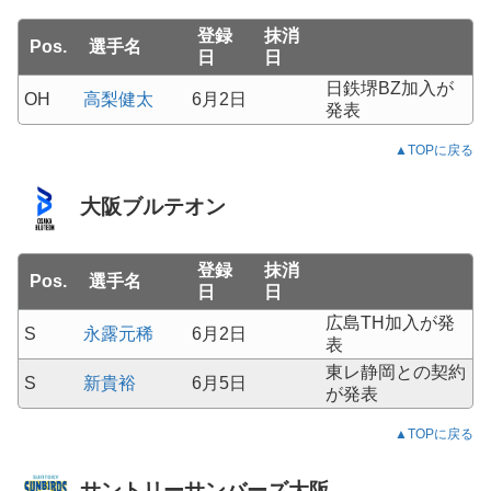
登録
抹消
Pos.
選手名
日
日
日鉄堺BZ加入が
OH
高梨健太
6月2日
発表
▲TOPに戻る
大阪ブルテオン
登録
抹消
Pos.
選手名
日
日
広島TH加入が発
S
永露元稀
6月2日
表
東レ静岡との契約
S
新貴裕
6月5日
が発表
▲TOPに戻る
サントリーサンバーズ大阪