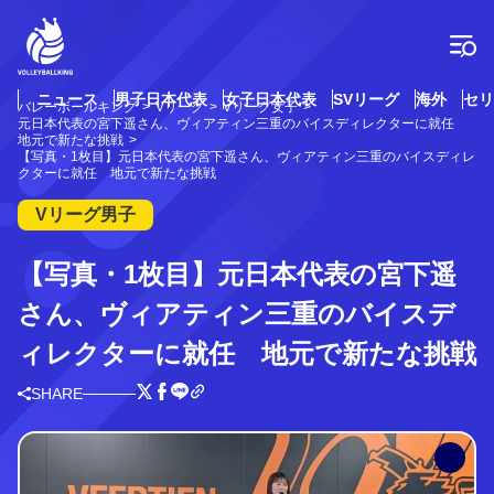
コ
ン
テ
ン
ツ
ニュース
男子日本代表
女子日本代表
SVリーグ
海外
セリ
バレーボールキング
Vリーグ
Vリーグ女子
へ
元日本代表の宮下遥さん、ヴィアティン三重のバイスディレクターに就任
ス
地元で新たな挑戦
【写真・1枚目】元日本代表の宮下遥さん、ヴィアティン三重のバイスディレ
キ
クターに就任 地元で新たな挑戦
ッ
プ
Vリーグ男子
【写真・1枚目】元日本代表の宮下遥
さん、ヴィアティン三重のバイスデ
ィレクターに就任 地元で新たな挑戦
SHARE